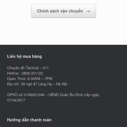
Chính sách vận chuyển
→
Liên hệ mua hàng
Chuyên đồ Tactical – 511
Hotline : 0829.331122
Open Time: 8.30AM – 7PM
Địa chỉ: 39 ngõ 87 Láng Hạ – Hà Nội
GPKD số 01A8021248 – UBND Quận Ba Đình cấp ngày
07/04/2017
Hướng dẫn thanh toán