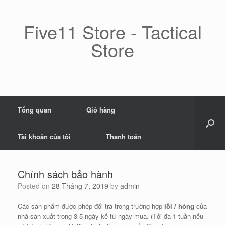
Skip
to
content
Five11 Store - Tactical
Store
Tổng quan
Giỏ hàng
Tài khoản của tôi
Thanh toán
Chính sách bảo hành
Posted on
28 Tháng 7, 2019
by
admin
Các sản phẩm được phép đổi trả trong trường hợp
lỗi / hỏng
của
nhà sản xuất trong 3-5 ngày kể từ ngày mua. (Tối đa 1 tuần nếu