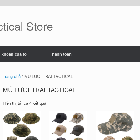
tical Store
i khoản của tôi
Thanh toán
Trang chủ
/ MŨ LƯỠI TRAI TACTICAL
MŨ LƯỠI TRAI TACTICAL
Đã
Hiển thị tất cả 4 kết quả
sắp
xếp
theo
mới
nhất