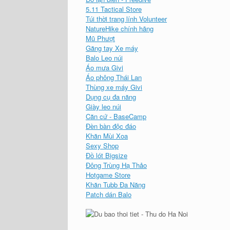
5.11 Tactical Store
Túi thời trang lính Volunteer
NatureHike chính hãng
Mũ Phượt
Găng tay Xe máy
Balo Leo núi
Áo mưa Givi
Áo phông Thái Lan
Thùng xe máy Givi
Dụng cụ đa năng
Giày leo núi
Căn cứ - BaseCamp
Đèn bàn độc đáo
Khăn Mùi Xoa
Sexy Shop
Đồ lót Bigsize
Đông Trùng Hạ Thảo
Hotgame Store
Khăn Tubb Đa Năng
Patch dán Balo