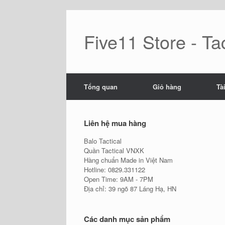
Skip
to
content
Five11 Store - Tac
Tổng quan
Giỏ hàng
Tà
Liên hệ mua hàng
Balo Tactical
Quần Tactical VNXK
Hàng chuẩn Made in Việt Nam
Hotline: 0829.331122
Open Time: 9AM - 7PM
Địa chỉ: 39 ngõ 87 Láng Hạ, HN
Các danh mục sản phẩm