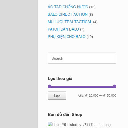
ÁO TAD CHỐNG NƯỚC
(15)
BALO DIRECT ACTION
(8)
MŨ LƯỠI TRAI TACTICAL
(4)
PATCH DÁN BALO
(7)
PHỤ KIỆN CHO BALO
(12)
Search
for:
Lọc theo giá
Giá
Giá
Lọc
Giá:
₫120,000
—
₫150,000
tối
tối
thiểu
đa
Bản đồ đến Shop