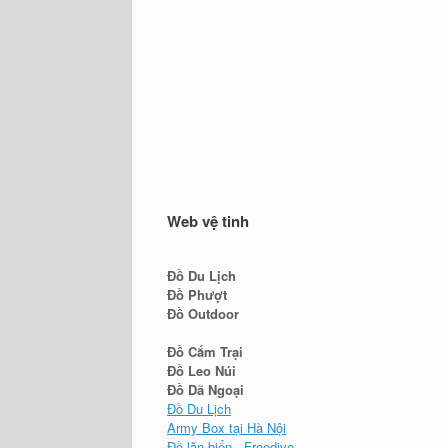
Web vệ tinh
Đồ Du Lịch
Đồ Phượt
Đồ Outdoor
Đồ Cắm Trại
Đồ Leo Núi
Đồ Dã Ngoại
Đồ Du Lịch
Army Box tại Hà Nội
Đồ lặn biển - Freedive