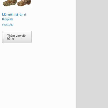
Mũ lưỡi trai rằn ri
Kryptek
₫
120,000
Thêm vào giỏ
hàng