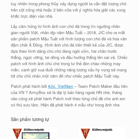
tuy nhiên trong phong thủy xây dựng người ta vẫn đặt tượng chó
trên cột cổng nhà hoặc 2 bên cửa với ý nghĩa hóa giải các xung
khắc trực diện vào nhà.
Lấy cảm hứng từ hình ảnh con chó đá trong tín ngưỡng nhân
gian người Việt, nhân dịp năm Mậu Tuất – 2018, JIC cho ra mắt
sản phẩm patch Mậu Tuất với hình tượng con chó đá và hoa văn
đậm chất Á Đông. Hình ảnh chó đá trên thiết kế của JIC, được
dựa theo hình dáng chú chó đang ngồi xổm, hai chân trước
thẳng, ngực ưỡng, tai dỏng và đầu hướng thắng lên oai vệ. Chiếc
patch với hình ảnh chú chó trong tư thế đón chào những may
mắn, canh giữ xua đuổi những năng lượng xấu hy vọng sẽ mang
tới cho chủ nhân một năm đỏ như chiếc patch Mậu Tuất này.
Patch phát hành bởi
#
Jic_VietNam
– Team Patch Maker đầu tiên
của VN
?
ArmyBox sẽ là đại lý bán hàng ngoài HN nhé, tháng
nào cũng sẽ phát hành Patch mới theo từng chủ đề cho anh em
có thú sưu tầm. Hiện đã phát hành 4 mẫu như trong ảnh nha
Sản phẩm tương tự