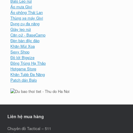
Balo Leo núi
Áo mưa Givi
Áo phông Thái Lan
Thùng xe máy Givi
Dụng cụ đa năng
Giày leo núi
Căn cứ - BaseCamp
Đèn bàn độc đáo
Khăn Mùi Xoa
Sexy Shop
Đồ lót Bigsize
Đông Trùng Hạ Thảo
Hotgame Store
Khăn Tubb Đa Năng
Patch dán Balo
Liên hệ mua hàng
Chuyên đồ Tactical – 511