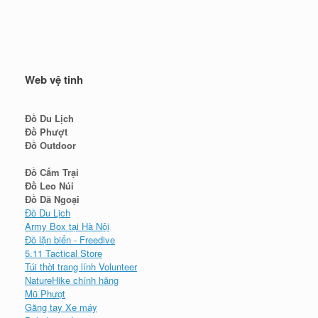
Web vệ tinh
Đồ Du Lịch
Đồ Phượt
Đồ Outdoor
Đồ Cắm Trại
Đồ Leo Núi
Đồ Dã Ngoại
Đồ Du Lịch
Army Box tại Hà Nội
Đồ lặn biển - Freedive
5.11 Tactical Store
Túi thời trang lính Volunteer
NatureHike chính hãng
Mũ Phượt
Găng tay Xe máy