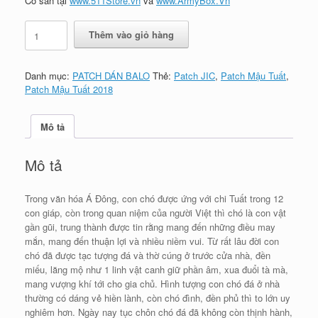
Có sẵn tại
www.511Store.vn
và
www.ArmyBox.Vn
Patch
Thêm vào giỏ hàng
Mậu
Tuất
2018
Danh mục:
PATCH DÁN BALO
Thẻ:
Patch JIC
,
Patch Mậu Tuất
,
số
Patch Mậu Tuất 2018
lượng
Mô tả
Mô tả
Trong văn hóa Á Đông, con chó được ứng với chi Tuất trong 12
con giáp, còn trong quan niệm của người Việt thì chó là con vật
gần gũi, trung thành được tin rằng mang đến những điều may
mắn, mang đến thuận lợi và nhiều niềm vui. Từ rất lâu đời con
chó đã được tạc tượng đá và thờ cúng ở trước cửa nhà, đền
miếu, lăng mộ như 1 linh vật canh giữ phần âm, xua đuổi tà mà,
mang vượng khí tới cho gia chủ. Hình tượng con chó đá ở nhà
thường có dáng vẻ hiền lành, còn chó đình, đền phủ th
ì to lớn uy
nghiêm hơn. Ngày nay tục chôn chó đá đã không còn thịnh hành,