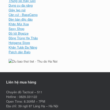
Thùng xe máy Givi
Dụng cụ đa năng
Giày leo núi
Căn cứ - BaseCamp
Đèn bàn độc đáo
Khăn Mùi Xoa
Sexy Shop
Đồ lót Bigsize
Đông Trùng Hạ Thảo
Hotgame Store
Khăn Tubb Đa Năng
Patch dán Balo
Liên hệ mua hàng
Chuyên đồ Tactical – 511
Hotline : 0829.331122
Open Time: 8.30AM – 7PM
Địa chỉ: 39 ngõ 87 Láng Hạ – Hà Nội