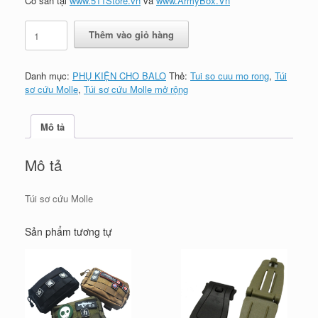
Có sẵn tại
www.511Store.vn
và
www.ArmyBox.Vn
Túi
Thêm vào giỏ hàng
sơ
cứu
Molle
Danh mục:
PHỤ KIỆN CHO BALO
Thẻ:
Tui so cuu mo rong
,
Túi
số
sơ cứu Molle
,
Túi sơ cứu Molle mở rộng
lượng
Mô tả
Mô tả
Túi sơ cứu Molle
Sản phẩm tương tự