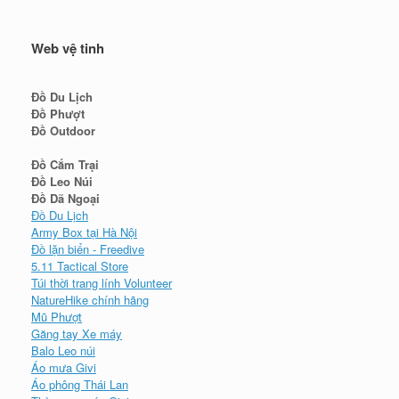
Web vệ tinh
Đồ Du Lịch
Đồ Phượt
Đồ Outdoor
Đồ Cắm Trại
Đồ Leo Núi
Đồ Dã Ngoại
Đồ Du Lịch
Army Box tại Hà Nội
Đồ lặn biển - Freedive
5.11 Tactical Store
Túi thời trang lính Volunteer
NatureHike chính hãng
Mũ Phượt
Găng tay Xe máy
Balo Leo núi
Áo mưa Givi
Áo phông Thái Lan