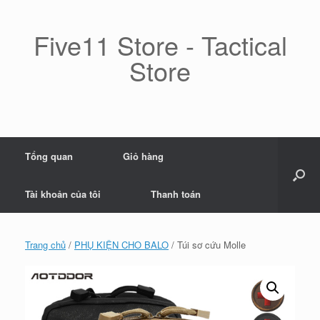
Skip
to
content
Five11 Store - Tactical
Store
Tổng quan
Giỏ hàng
Tài khoản của tôi
Thanh toán
Trang chủ
/
PHỤ KIỆN CHO BALO
/ Túi sơ cứu Molle