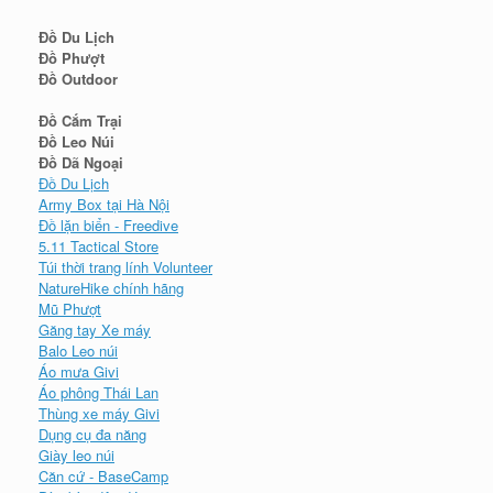
Đồ Du Lịch
Đồ Phượt
Đồ Outdoor
Đồ Cắm Trại
Đồ Leo Núi
Đồ Dã Ngoại
Đồ Du Lịch
Army Box tại Hà Nội
Đồ lặn biển - Freedive
5.11 Tactical Store
Túi thời trang lính Volunteer
NatureHike chính hãng
Mũ Phượt
Găng tay Xe máy
Balo Leo núi
Áo mưa Givi
Áo phông Thái Lan
Thùng xe máy Givi
Dụng cụ đa năng
Giày leo núi
Căn cứ - BaseCamp