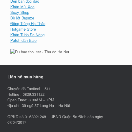
Đèn bàn độc đáo
Khăn Mùi Xoa
Sexy Shop
Đồ lót Bigsize
Đông Trùng Hạ Thảo
Hotgame Store
Khăn Tubb Đa Năng
Patch dán Balo
Liên hệ mua hàng
Chuyên đồ Tactical – 511
Hotline : 0829.331122
Open Time: 8.30AM – 7PM
Địa chỉ: 39 ngõ 87 Láng Hạ – Hà Nội
GPKD số 01A8021248 – UBND Quận Ba Đình cấp ngày
07/04/2017