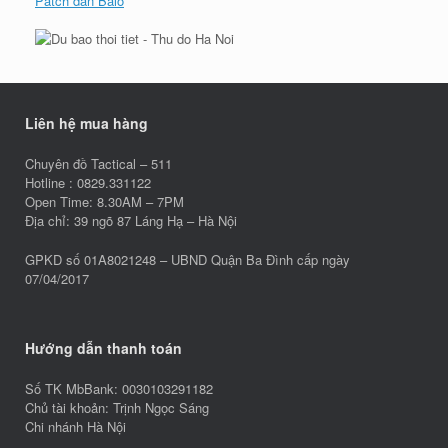
Patch dán Balo
Liên hệ mua hàng
Chuyên đồ Tactical – 511
Hotline : 0829.331122
Open Time: 8.30AM – 7PM
Địa chỉ: 39 ngõ 87 Láng Hạ – Hà Nội
GPKD số 01A8021248 – UBND Quận Ba Đình cấp ngày
07/04/2017
Hướng dẫn thanh toán
Số TK MbBank: 0030103291182
Chủ tài khoản: Trịnh Ngọc Sáng
Chi nhánh Hà Nội