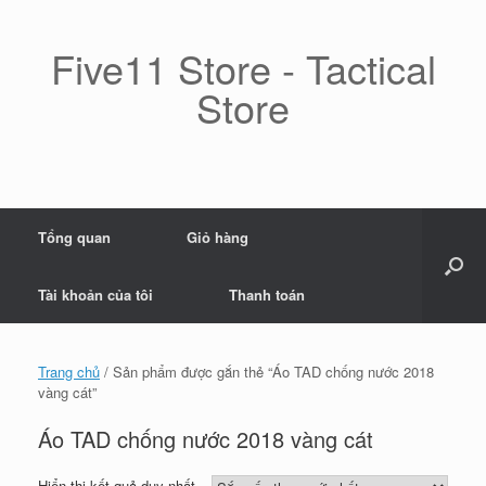
Skip
to
content
Five11 Store - Tactical
Store
Tổng quan
Giỏ hàng
Tài khoản của tôi
Thanh toán
Trang chủ
/ Sản phẩm được gắn thẻ “Áo TAD chống nước 2018
vàng cát”
Áo TAD chống nước 2018 vàng cát
Hiển thị kết quả duy nhất