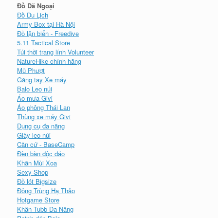
Đồ Dã Ngoại
Đồ Du Lịch
Army Box tại Hà Nội
Đồ lặn biển - Freedive
5.11 Tactical Store
Túi thời trang lính Volunteer
NatureHike chính hãng
Mũ Phượt
Găng tay Xe máy
Balo Leo núi
Áo mưa Givi
Áo phông Thái Lan
Thùng xe máy Givi
Dụng cụ đa năng
Giày leo núi
Căn cứ - BaseCamp
Đèn bàn độc đáo
Khăn Mùi Xoa
Sexy Shop
Đồ lót Bigsize
Đông Trùng Hạ Thảo
Hotgame Store
Khăn Tubb Đa Năng