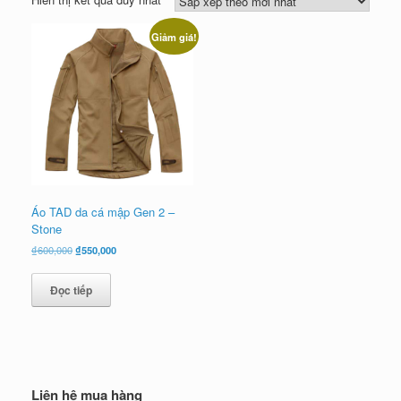
Giảm giá!
Áo TAD da cá mập Gen 2 –
Stone
Giá
Giá
₫
600,000
₫
550,000
gốc
hiện
là:
tại
Đọc tiếp
₫600,000.
là:
₫550,000.
Liên hệ mua hàng