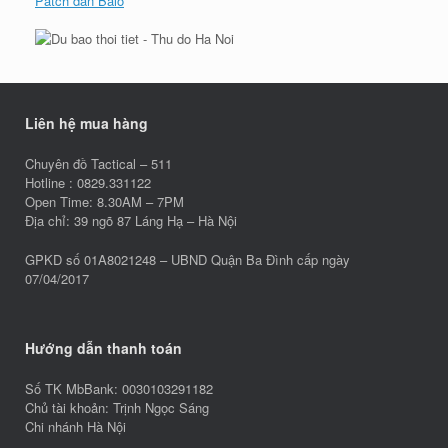
Patch dán Balo
Liên hệ mua hàng
Chuyên đồ Tactical – 511
Hotline : 0829.331122
Open Time: 8.30AM – 7PM
Địa chỉ: 39 ngõ 87 Láng Hạ – Hà Nội
GPKD số 01A8021248 – UBND Quận Ba Đình cấp ngày
07/04/2017
Hướng dẫn thanh toán
Số TK MbBank: 0030103291182
Chủ tài khoản: Trịnh Ngọc Sáng
Chi nhánh Hà Nội