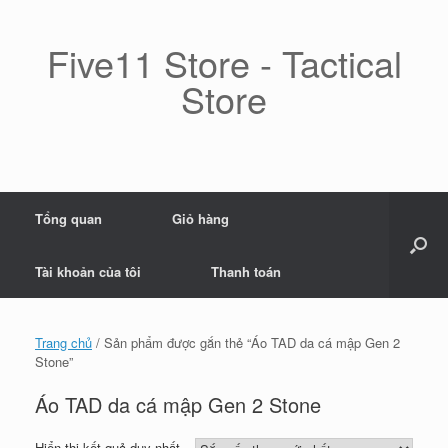
Skip
to
content
Five11 Store - Tactical
Store
Tổng quan
Giỏ hàng
Tài khoản của tôi
Thanh toán
Trang chủ
/ Sản phẩm được gắn thẻ “Áo TAD da cá mập Gen 2
Stone”
Áo TAD da cá mập Gen 2 Stone
Hiển thị kết quả duy nhất