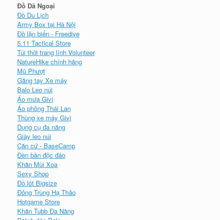
Đồ Dã Ngoại
Đồ Du Lịch
Army Box tại Hà Nội
Đồ lặn biển - Freedive
5.11 Tactical Store
Túi thời trang lính Volunteer
NatureHike chính hãng
Mũ Phượt
Găng tay Xe máy
Balo Leo núi
Áo mưa Givi
Áo phông Thái Lan
Thùng xe máy Givi
Dụng cụ đa năng
Giày leo núi
Căn cứ - BaseCamp
Đèn bàn độc đáo
Khăn Mùi Xoa
Sexy Shop
Đồ lót Bigsize
Đông Trùng Hạ Thảo
Hotgame Store
Khăn Tubb Đa Năng