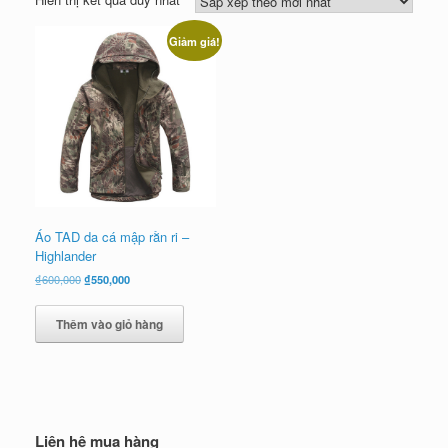
Giảm giá!
Áo TAD da cá mập rằn ri –
Highlander
Giá
Giá
₫
600,000
₫
550,000
gốc
hiện
là:
tại
Thêm vào giỏ hàng
₫600,000.
là:
₫550,000.
Liên hệ mua hàng