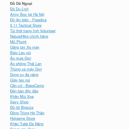
Đồ Dã Ngoại
Đồ Du Lịch
Army Box tại Hà Nội
Đồ lặn biển - Freedive
5.11 Tactical Store
Túi thời trang lính Volunteer
NatureHike chính hãng
Mũ Phượt
Găng tay Xe máy
Balo Leo núi
Áo mưa Givi
Áo phông Thái Lan
Thùng xe máy Givi
Dụng cụ đa năng
Giày leo núi
Căn cứ - BaseCamp
Đèn bàn độc đáo
Khăn Mùi Xoa
Sexy Shop
Đồ lót Bigsize
Đông Trùng Hạ Thảo
Hotgame Store
Khăn Tubb Đa Năng