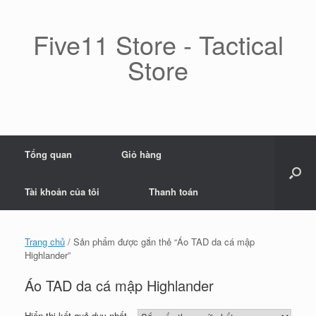
Skip
to
content
Five11 Store - Tactical
Store
Tổng quan
Giỏ hàng
Tài khoản của tôi
Thanh toán
Trang chủ
/ Sản phẩm được gắn thẻ “Áo TAD da cá mập
Highlander”
Áo TAD da cá mập Highlander
Hiển thị kết quả duy nhất