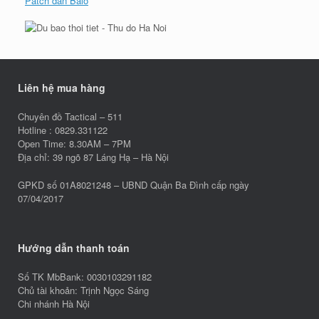
Patch dán Balo
Liên hệ mua hàng
Chuyên đồ Tactical – 511
Hotline : 0829.331122
Open Time: 8.30AM – 7PM
Địa chỉ: 39 ngõ 87 Láng Hạ – Hà Nội
GPKD số 01A8021248 – UBND Quận Ba Đình cấp ngày
07/04/2017
Hướng dẫn thanh toán
Số TK MbBank: 0030103291182
Chủ tài khoản: Trịnh Ngọc Sáng
Chi nhánh Hà Nội