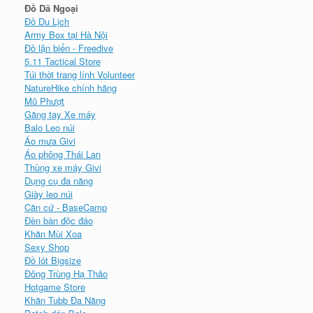
Đồ Dã Ngoại
Đồ Du Lịch
Army Box tại Hà Nội
Đồ lặn biển - Freedive
5.11 Tactical Store
Túi thời trang lính Volunteer
NatureHike chính hãng
Mũ Phượt
Găng tay Xe máy
Balo Leo núi
Áo mưa Givi
Áo phông Thái Lan
Thùng xe máy Givi
Dụng cụ đa năng
Giày leo núi
Căn cứ - BaseCamp
Đèn bàn độc đáo
Khăn Mùi Xoa
Sexy Shop
Đồ lót Bigsize
Đông Trùng Hạ Thảo
Hotgame Store
Khăn Tubb Đa Năng