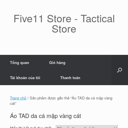
Skip
to
content
Five11 Store - Tactical
Store
Tổng quan
Giỏ hàng
Tài khoản của tôi
Thanh toán
Trang chủ
/ Sản phẩm được gắn thẻ “Áo TAD da cá mập vàng
cát”
Áo TAD da cá mập vàng cát
Hiển thị kết quả duy nhất