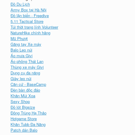
Đồ Du Lịch
Army Box tại Hà Nội
Đồ lặn biển - Freedive
5.11 Tactical Store
Túi thời trang lính Volunteer
NatureHike chính hãng
Mũ Phượt
Găng tay Xe máy
Balo Leo núi
Áo mưa Givi
Áo phông Thái Lan
Thùng xe máy Givi
Dụng cụ đa năng
Giày leo núi
Căn cứ - BaseCamp
Đèn bàn độc đáo
Khăn Mùi Xoa
Sexy Shop
Đồ lót Bigsize
Đông Trùng Hạ Thảo
Hotgame Store
Khăn Tubb Đa Năng
Patch dán Balo