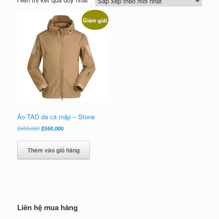
Giảm giá!
Áo TAD da cá mập – Stone
Giá
Giá
₫
600,000
₫
550,000
gốc
hiện
là:
tại
Thêm vào giỏ hàng
₫600,000.
là:
₫550,000.
Liên hệ mua hàng