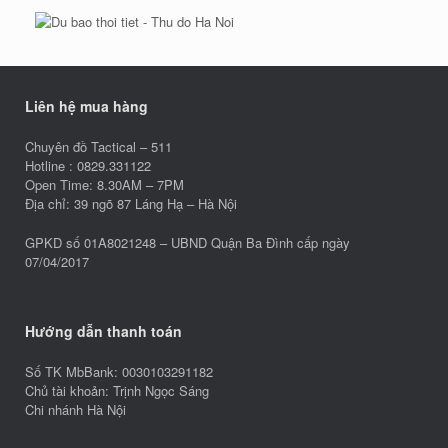
Liên hệ mua hàng
Chuyên đồ Tactical – 511
Hotline : 0829.331122
Open Time: 8.30AM – 7PM
Địa chỉ: 39 ngõ 87 Láng Hạ – Hà Nội
GPKD số 01A8021248 – UBND Quận Ba Đình cấp ngày
07/04/2017
Hướng dẫn thanh toán
Số TK MbBank: 0030103291182
Chủ tài khoản: Trịnh Ngọc Sáng
Chi nhánh Hà Nội