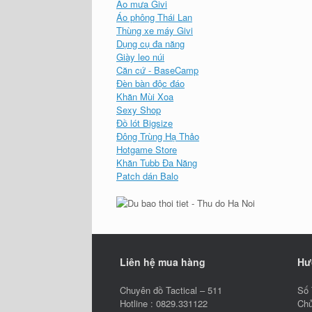
Áo mưa Givi
Áo phông Thái Lan
Thùng xe máy Givi
Dụng cụ đa năng
Giày leo núi
Căn cứ - BaseCamp
Đèn bàn độc đáo
Khăn Mùi Xoa
Sexy Shop
Đồ lót Bigsize
Đông Trùng Hạ Thảo
Hotgame Store
Khăn Tubb Đa Năng
Patch dán Balo
Liên hệ mua hàng
Hư
Chuyên đồ Tactical – 511
Số 
Hotline : 0829.331122
Chủ