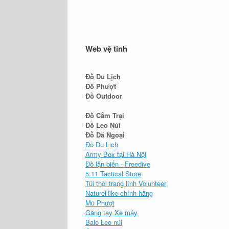
Web vệ tinh
Đồ Du Lịch
Đồ Phượt
Đồ Outdoor
Đồ Cắm Trại
Đồ Leo Núi
Đồ Dã Ngoại
Đồ Du Lịch
Army Box tại Hà Nội
Đồ lặn biển - Freedive
5.11 Tactical Store
Túi thời trang lính Volunteer
NatureHike chính hãng
Mũ Phượt
Găng tay Xe máy
Balo Leo núi