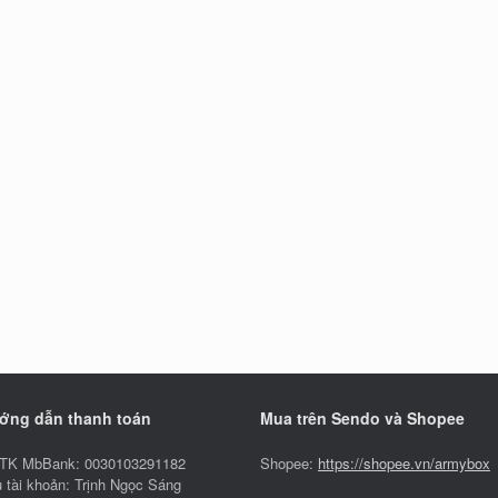
ớng dẫn thanh toán
Mua trên Sendo và Shopee
TK MbBank: 0030103291182
Shopee:
https://shopee.vn/armybox
 tài khoản: Trịnh Ngọc Sáng