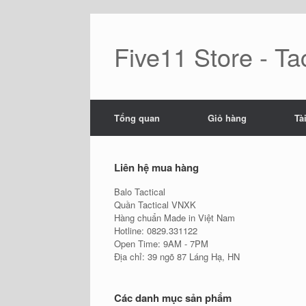
Skip
to
content
Five11 Store - Tac
Tổng quan
Giỏ hàng
Tà
Liên hệ mua hàng
Balo Tactical
Quần Tactical VNXK
Hàng chuẩn Made in Việt Nam
Hotline: 0829.331122
Open Time: 9AM - 7PM
Địa chỉ: 39 ngõ 87 Láng Hạ, HN
Các danh mục sản phẩm