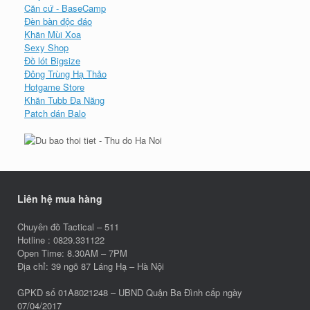
Căn cứ - BaseCamp
Đèn bàn độc đáo
Khăn Mùi Xoa
Sexy Shop
Đồ lót Bigsize
Đông Trùng Hạ Thảo
Hotgame Store
Khăn Tubb Đa Năng
Patch dán Balo
Liên hệ mua hàng
Chuyên đồ Tactical – 511
Hotline : 0829.331122
Open Time: 8.30AM – 7PM
Địa chỉ: 39 ngõ 87 Láng Hạ – Hà Nội
GPKD số 01A8021248 – UBND Quận Ba Đình cấp ngày
07/04/2017