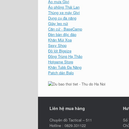
Áo mưa Givi
Áo phông Thái Lan
Thùng xe máy Givi
Dụng cụ đa năng
Giày leo núi
Căn cứ - BaseCamp
Đèn bàn độc đáo
Khăn Mùi Xoa
Sexy Shop
Đồ lót Bigsize
Đông Trùng Hạ Thảo
Hotgame Store
Khăn Tubb Đa Năng
Patch dán Balo
Liên hệ mua hàng
Hư
Chuyên đồ Tactical – 511
Số 
Hotline : 0829.331122
Chủ