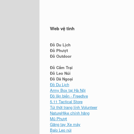
Web vệ tinh
Đồ Du Lịch
Đồ Phượt
Đồ Outdoor
Đồ Cắm Trại
Đồ Leo Núi
Đồ Dã Ngoại
Đồ Du Lịch
Army Box tại Hà Nội
Đồ lặn biển - Freedive
5.11 Tactical Store
Túi thời trang lính Volunteer
NatureHike chính hãng
Mũ Phượt
Găng tay Xe máy
Balo Leo núi