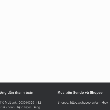
ớng dẫn thanh toán
Mua trên Sendo và Shopee
TK MbBank: 0030103291182
Shopee:
https://shopee.vn/armybox
 tài khoản: Trịnh Ngọc Sáng