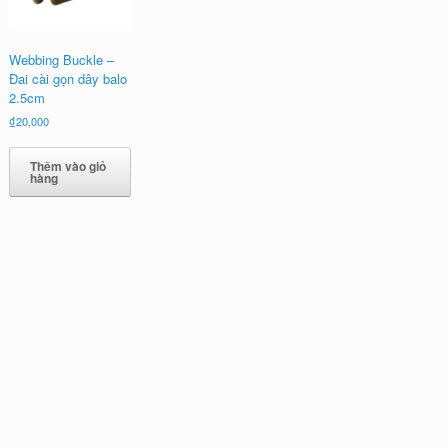
Webbing Buckle –
Đai cài gọn dây balo
2.5cm
₫
20,000
Thêm vào giỏ
hàng