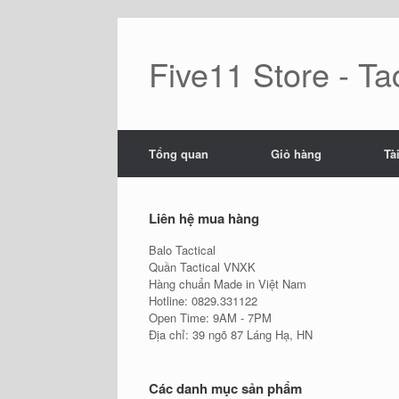
Skip
to
content
Five11 Store - Tac
Tổng quan
Giỏ hàng
Tà
Liên hệ mua hàng
Balo Tactical
Quần Tactical VNXK
Hàng chuẩn Made in Việt Nam
Hotline: 0829.331122
Open Time: 9AM - 7PM
Địa chỉ: 39 ngõ 87 Láng Hạ, HN
Các danh mục sản phẩm