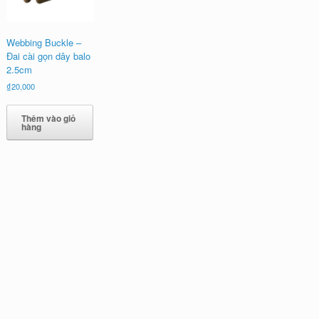
Webbing Buckle –
Đai cài gọn dây balo
2.5cm
₫
20,000
Thêm vào giỏ
hàng