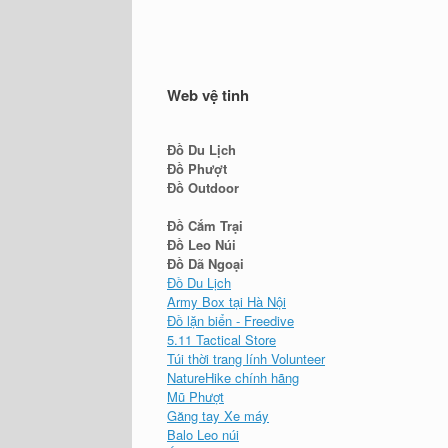
Web vệ tinh
Đồ Du Lịch
Đồ Phượt
Đồ Outdoor
Đồ Cắm Trại
Đồ Leo Núi
Đồ Dã Ngoại
Đồ Du Lịch
Army Box tại Hà Nội
Đồ lặn biển - Freedive
5.11 Tactical Store
Túi thời trang lính Volunteer
NatureHike chính hãng
Mũ Phượt
Găng tay Xe máy
Balo Leo núi