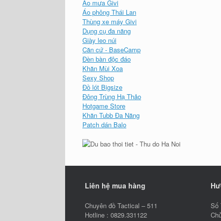
Áo mưa Givi
Áo phông Thái Lan
Thùng xe máy Givi
Dụng cụ đa năng
Giày leo núi
Căn cứ - BaseCamp
Đèn bàn độc đáo
Khăn Mùi Xoa
Sexy Shop
Đồ lót Bigsize
Đông Trùng Hạ Thảo
Hotgame Store
Khăn Tubb Đa Năng
Patch dán Balo
Liên hệ mua hàng
Hư
Chuyên đồ Tactical – 511
Số 
Hotline : 0829.331122
Chủ