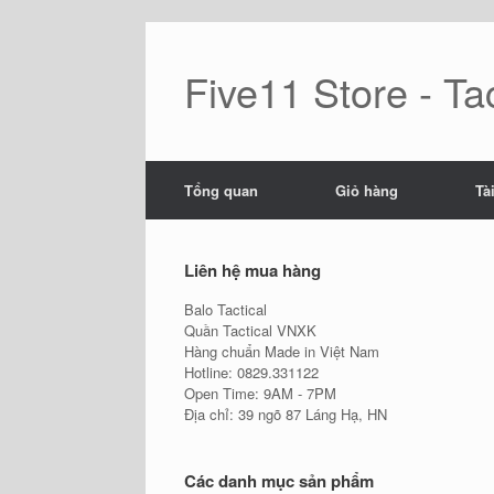
Skip
to
content
Five11 Store - Tac
Tổng quan
Giỏ hàng
Tà
Liên hệ mua hàng
Balo Tactical
Quần Tactical VNXK
Hàng chuẩn Made in Việt Nam
Hotline: 0829.331122
Open Time: 9AM - 7PM
Địa chỉ: 39 ngõ 87 Láng Hạ, HN
Các danh mục sản phẩm