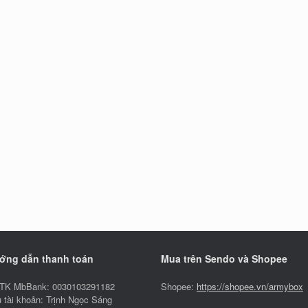
ớng dẫn thanh toán
Mua trên Sendo và Shopee
TK MbBank: 0030103291182
Shopee:
https://shopee.vn/armybox
 tài khoản: Trịnh Ngọc Sáng