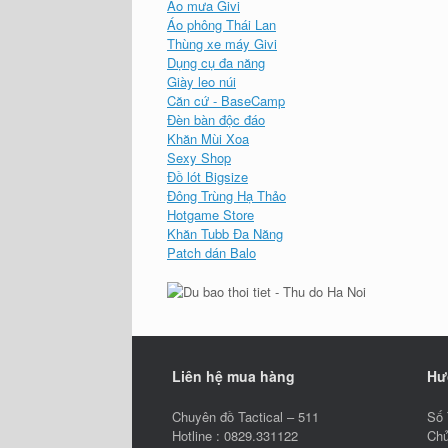
Áo mưa Givi
Áo phông Thái Lan
Thùng xe máy Givi
Dụng cụ đa năng
Giày leo núi
Căn cứ - BaseCamp
Đèn bàn độc đáo
Khăn Mùi Xoa
Sexy Shop
Đồ lót Bigsize
Đông Trùng Hạ Thảo
Hotgame Store
Khăn Tubb Đa Năng
Patch dán Balo
Liên hệ mua hàng
Hư
Chuyên đồ Tactical – 511
Số 
Hotline : 0829.331122
Chủ