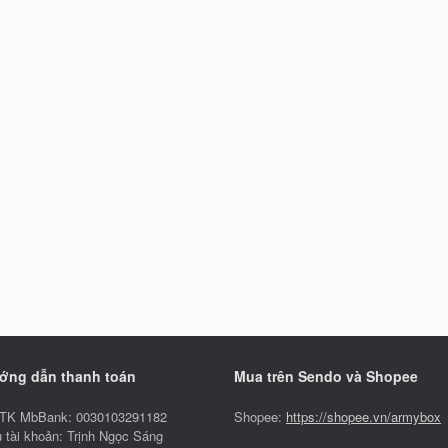
ớng dẫn thanh toán
Mua trên Sendo và Shopee
TK MbBank: 0030103291182
Shopee:
https://shopee.vn/armybox
 tài khoản: Trịnh Ngọc Sáng