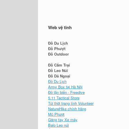
Web vệ tinh
Đồ Du Lịch
Đồ Phượt
Đồ Outdoor
Đồ Cắm Trại
Đồ Leo Núi
Đồ Dã Ngoại
Đồ Du Lịch
Army Box tại Hà Nội
Đồ lặn biển - Freedive
5.11 Tactical Store
Túi thời trang lính Volunteer
NatureHike chính hãng
Mũ Phượt
Găng tay Xe máy
Balo Leo núi