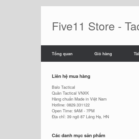
Skip
to
content
Five11 Store - Tac
Tổng quan
Giỏ hàng
Tà
Liên hệ mua hàng
Balo Tactical
Quần Tactical VNXK
Hàng chuẩn Made in Việt Nam
Hotline: 0829.331122
Open Time: 9AM - 7PM
Địa chỉ: 39 ngõ 87 Láng Hạ, HN
Các danh mục sản phẩm