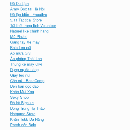
Đồ Du Lịch
Army Box tại Hà Nội
Đồ lặn biển - Freedive
5.11 Tactical Store
Túi thời trang lính Volunteer
NatureHike chính hãng
Mũ Phượt
Găng tay Xe máy
Balo Leo núi
Áo mưa Givi
Áo phông Thái Lan
Thùng xe máy Givi
Dụng cụ đa năng
Giày leo núi
Căn cứ - BaseCamp
Đèn bàn độc đáo
Khăn Mùi Xoa
Sexy Shop
Đồ lót Bigsize
Đông Trùng Hạ Thảo
Hotgame Store
Khăn Tubb Đa Năng
Patch dán Balo