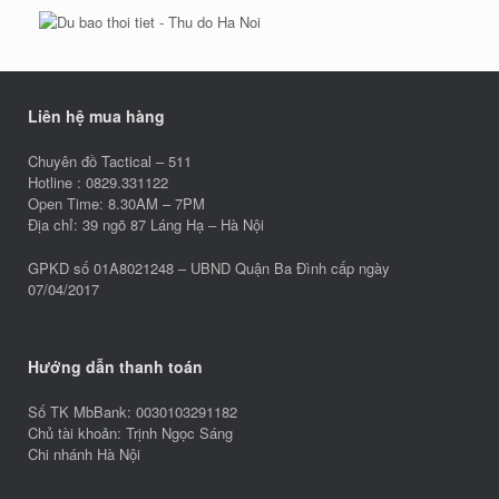
Liên hệ mua hàng
Chuyên đồ Tactical – 511
Hotline : 0829.331122
Open Time: 8.30AM – 7PM
Địa chỉ: 39 ngõ 87 Láng Hạ – Hà Nội
GPKD số 01A8021248 – UBND Quận Ba Đình cấp ngày
07/04/2017
Hướng dẫn thanh toán
Số TK MbBank: 0030103291182
Chủ tài khoản: Trịnh Ngọc Sáng
Chi nhánh Hà Nội