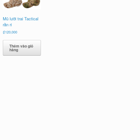
Mũ lưỡi trai Tactical
rằn ri
₫
120,000
Thêm vào giỏ
hàng