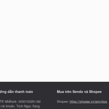
ớng dẫn thanh toán
Mua trên Sendo và Shopee
TK MbBank: 0030103291182
Shopee:
https://shopee.vn/armybox
 tài khoản: Trịnh Ngọc Sáng