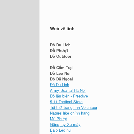
Web vệ tinh
Đồ Du Lịch
Đồ Phượt
Đồ Outdoor
Đồ Cắm Trại
Đồ Leo Núi
Đồ Dã Ngoại
Đồ Du Lịch
Army Box tại Hà Nội
Đồ lặn biển - Freedive
5.11 Tactical Store
Túi thời trang lính Volunteer
NatureHike chính hãng
Mũ Phượt
Găng tay Xe máy
Balo Leo núi