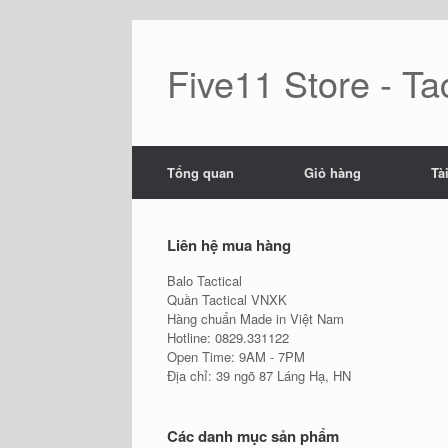
Skip
to
content
Five11 Store - Tac
Tổng quan
Giỏ hàng
Tà
Liên hệ mua hàng
Balo Tactical
Quần Tactical VNXK
Hàng chuẩn Made in Việt Nam
Hotline: 0829.331122
Open Time: 9AM - 7PM
Địa chỉ: 39 ngõ 87 Láng Hạ, HN
Các danh mục sản phẩm