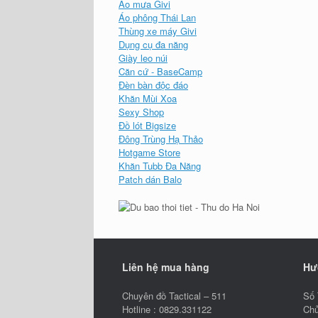
Áo mưa Givi
Áo phông Thái Lan
Thùng xe máy Givi
Dụng cụ đa năng
Giày leo núi
Căn cứ - BaseCamp
Đèn bàn độc đáo
Khăn Mùi Xoa
Sexy Shop
Đồ lót Bigsize
Đông Trùng Hạ Thảo
Hotgame Store
Khăn Tubb Đa Năng
Patch dán Balo
Liên hệ mua hàng
Hư
Chuyên đồ Tactical – 511
Số 
Hotline : 0829.331122
Chủ