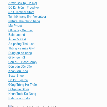
Army Box tại Hà Nội
Đồ lặn biển - Freedive
5.11 Tactical Store
Túi thời trang lính Volunteer
NatureHike chính hãng
Mũ Phượt
Găng tay Xe máy
Balo Leo núi
Áo mưa Givi
Áo phông Thái Lan
Thùng xe máy Givi
Dụng cụ đa năng
Giày leo núi
Căn cứ - BaseCamp
Đèn bàn độc đáo
Khăn Mùi Xoa
Sexy Shop
Đồ lót Bigsize
Đông Trùng Hạ Thảo
Hotgame Store
Khăn Tubb Đa Năng
Patch dán Balo