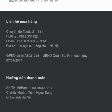
Liên hệ mua hàng
Chuyên đồ Tactical – 511
Hotline : 0829.331122
Open Time: 8.30AM – 7PM
Địa chỉ: 39 ngõ 87 Láng Hạ – Hà Nội
GPKD số 01A8021248 – UBND Quận Ba Đình cấp ngày
07/04/2017
Hướng dẫn thanh toán
Số TK MbBank: 0030103291182
Chủ tài khoản: Trịnh Ngọc Sáng
Chi nhánh Hà Nội