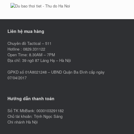
Liên hệ mua hàng
Chuyên đồ Tactical – 511
Hotline : 0829.331122
Open Time: 8.30AM – 7PM
Địa chỉ: 39 ngõ 87 Láng Hạ – Hà Nội
GPKD số 01A8021248 – UBND Quận Ba Đình cấp ngày
07/04/2017
Hướng dẫn thanh toán
Số TK MbBank: 0030103291182
Chủ tài khoản: Trịnh Ngọc Sáng
Chi nhánh Hà Nội