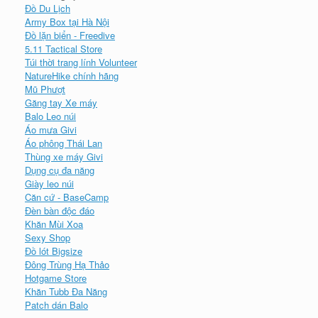
Đồ Du Lịch
Army Box tại Hà Nội
Đồ lặn biển - Freedive
5.11 Tactical Store
Túi thời trang lính Volunteer
NatureHike chính hãng
Mũ Phượt
Găng tay Xe máy
Balo Leo núi
Áo mưa Givi
Áo phông Thái Lan
Thùng xe máy Givi
Dụng cụ đa năng
Giày leo núi
Căn cứ - BaseCamp
Đèn bàn độc đáo
Khăn Mùi Xoa
Sexy Shop
Đồ lót Bigsize
Đông Trùng Hạ Thảo
Hotgame Store
Khăn Tubb Đa Năng
Patch dán Balo