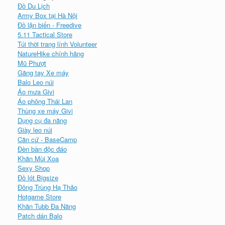
Đồ Du Lịch
Army Box tại Hà Nội
Đồ lặn biển - Freedive
5.11 Tactical Store
Túi thời trang lính Volunteer
NatureHike chính hãng
Mũ Phượt
Găng tay Xe máy
Balo Leo núi
Áo mưa Givi
Áo phông Thái Lan
Thùng xe máy Givi
Dụng cụ đa năng
Giày leo núi
Căn cứ - BaseCamp
Đèn bàn độc đáo
Khăn Mùi Xoa
Sexy Shop
Đồ lót Bigsize
Đông Trùng Hạ Thảo
Hotgame Store
Khăn Tubb Đa Năng
Patch dán Balo