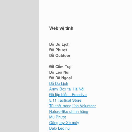
Web vệ tinh
Đồ Du Lịch
Đồ Phượt
Đồ Outdoor
Đồ Cắm Trại
Đồ Leo Núi
Đồ Dã Ngoại
Đồ Du Lịch
Army Box tại Hà Nội
Đồ lặn biển - Freedive
5.11 Tactical Store
Túi thời trang lính Volunteer
NatureHike chính hãng
Mũ Phượt
Găng tay Xe máy
Balo Leo núi