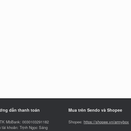
ớng dẫn thanh toán
Mua trên Sendo và Shopee
TK MbBank: 0030103291182
Shopee:
https://shopee.vn/armybox
 tài khoản: Trịnh Ngọc Sáng