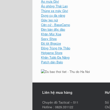
Áo mưa Givi
Áo phông Thái Lan
Thùng xe máy Givi
Dụng cụ đa năng
Giày leo núi
Căn cứ - BaseCamp
Đèn bàn độc đáo
Khăn Mùi Xoa
Sexy Shop
Đồ lót Bigsize
Đông Trùng Hạ Thảo
Hotgame Store
Khăn Tubb Đa Năng
Patch dán Balo
Liên hệ mua hàng
Hư
Chuyên đồ Tactical – 511
Số 
Hotline : 0829.331122
Chủ