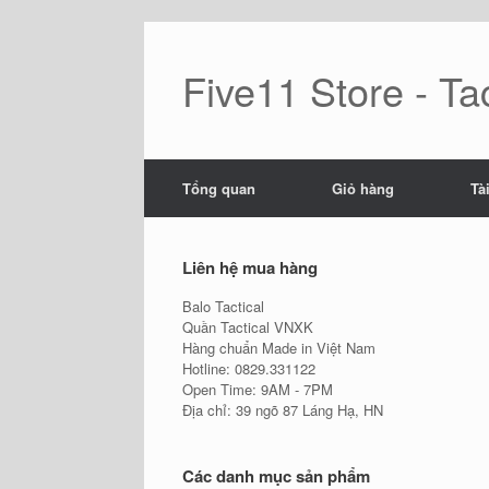
Skip
to
content
Five11 Store - Tac
Tổng quan
Giỏ hàng
Tà
Liên hệ mua hàng
Balo Tactical
Quần Tactical VNXK
Hàng chuẩn Made in Việt Nam
Hotline: 0829.331122
Open Time: 9AM - 7PM
Địa chỉ: 39 ngõ 87 Láng Hạ, HN
Các danh mục sản phẩm