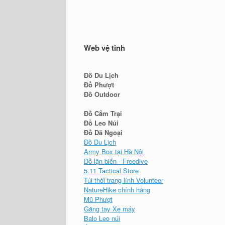
Web vệ tinh
Đồ Du Lịch
Đồ Phượt
Đồ Outdoor
Đồ Cắm Trại
Đồ Leo Núi
Đồ Dã Ngoại
Đồ Du Lịch
Army Box tại Hà Nội
Đồ lặn biển - Freedive
5.11 Tactical Store
Túi thời trang lính Volunteer
NatureHike chính hãng
Mũ Phượt
Găng tay Xe máy
Balo Leo núi