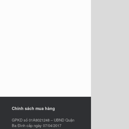
Chính sách mua hàng
GPKD số 01A8021248 – UBND Quận
Ba Đình cấp ngày 07/04/2017