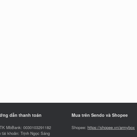
ớng dẫn thanh toán
Mua trên Sendo và Shopee
TK MbBank: 0030103291182
Shopee:
https://shopee.vn/armybox
 tài khoản: Trịnh Ngọc Sáng