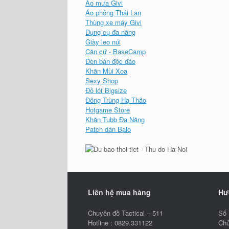
Áo mưa Givi
Áo phông Thái Lan
Thùng xe máy Givi
Dụng cụ đa năng
Giày leo núi
Căn cứ - BaseCamp
Đèn bàn độc đáo
Khăn Mùi Xoa
Sexy Shop
Đồ lót Bigsize
Đông Trùng Hạ Thảo
Hotgame Store
Khăn Tubb Đa Năng
Patch dán Balo
Liên hệ mua hàng
Hư
Chuyên đồ Tactical – 511
Số 
Hotline : 0829.331122
Chủ