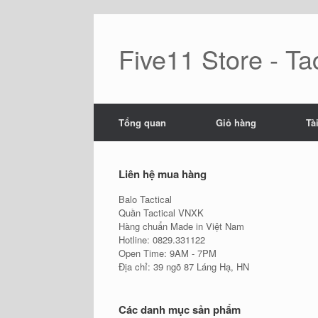
Skip
to
content
Five11 Store - Tac
Tổng quan
Giỏ hàng
Tà
Liên hệ mua hàng
Balo Tactical
Quần Tactical VNXK
Hàng chuẩn Made in Việt Nam
Hotline: 0829.331122
Open Time: 9AM - 7PM
Địa chỉ: 39 ngõ 87 Láng Hạ, HN
Các danh mục sản phẩm