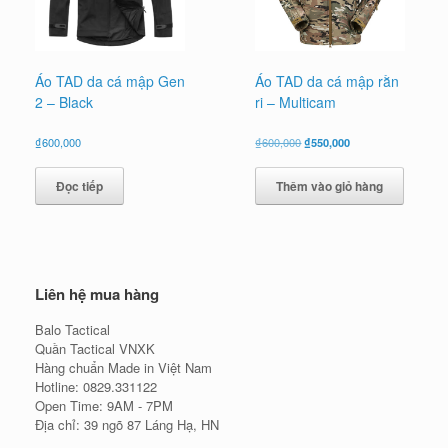
Áo TAD da cá mập Gen
Áo TAD da cá mập rằn
2 – Black
ri – Multicam
Giá
Giá
₫
600,000
₫
600,000
₫
550,000
gốc
hiện
là:
tại
Đọc tiếp
Thêm vào giỏ hàng
₫600,000.
là:
₫550,000.
Liên hệ mua hàng
Balo Tactical
Quần Tactical VNXK
Hàng chuẩn Made in Việt Nam
Hotline: 0829.331122
Open Time: 9AM - 7PM
Địa chỉ: 39 ngõ 87 Láng Hạ, HN