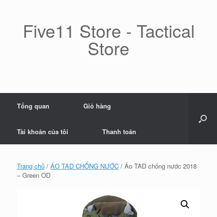
Skip
to
content
Five11 Store - Tactical
Store
Tổng quan
Giỏ hàng
Tài khoản của tôi
Thanh toán
Trang chủ
/
ÁO TAD CHỐNG NƯỚC
/ Áo TAD chống nước 2018
– Green OD