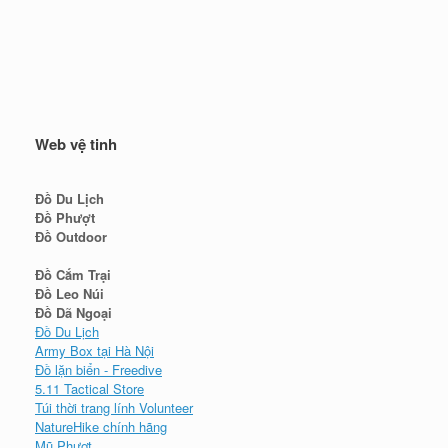
Web vệ tinh
Đồ Du Lịch
Đồ Phượt
Đồ Outdoor
Đồ Cắm Trại
Đồ Leo Núi
Đồ Dã Ngoại
Đồ Du Lịch
Army Box tại Hà Nội
Đồ lặn biển - Freedive
5.11 Tactical Store
Túi thời trang lính Volunteer
NatureHike chính hãng
Mũ Phượt