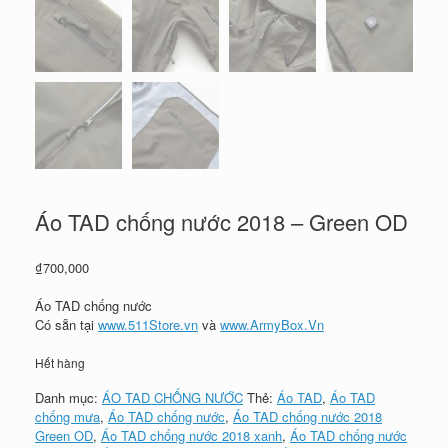
Áo TAD chống nước 2018 – Green OD
₫
700,000
Áo TAD chống nước
Có sẵn tại
www.511Store.vn
và
www.ArmyBox.Vn
Hết hàng
Danh mục:
ÁO TAD CHỐNG NƯỚC
Thẻ:
Áo TAD
,
Áo TAD
chống mưa
,
Áo TAD chống nước
,
Áo TAD chống nước 2018
Green OD
,
Áo TAD chống nước 2018 xanh
,
Áo TAD chống nước