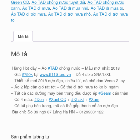
Green OD
,
Áo TAD chống nước tuyệt đối
,
Áo TAD chống nước
xanh
,
Áo TAD đi mưa
,
Áo TAD đi mưa nhỏ
,
Áo TAD đi mưa to
,
Áo TAD đi trời mưa
,
Áo TAD đi trời mưa nhỏ
,
Áo TAD đi trời mưa
to
Mô tả
Mô tả
Hàng Hot đây – Áo
#
TAD
chống nước – Mẫu mới nhất 2018
– Giá
#
750k
tại
www.511Store.vn
– Đủ 4 size S/M/L/XL
– Thiết kế mới 2018 cực đẹp, nhiều túi, có chỗ dán Vecro 2 tay
– Áo 2 lớp cản gió rất tốt – Có thể đi trời mưa to ko bị ngấm
– Tất cả các đường may bên trong đều được ép
#
Seam
cẩn thận
– Có 4 màu:
#
Đen
+
#
XanhOD
+
#
Khaki
+
#
Xám
– Có túi phụ bên trong, mũ có thể gấp thành cổ áo cực đẹp
Địa chỉ: Số 39 ngõ 87 Láng Hạ HN – 01299331122
Sản phẩm tương tự