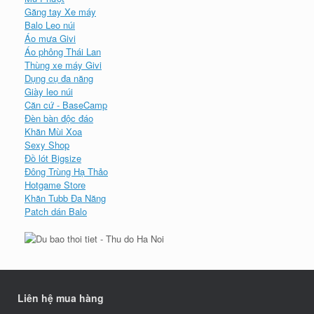
Găng tay Xe máy
Balo Leo núi
Áo mưa Givi
Áo phông Thái Lan
Thùng xe máy Givi
Dụng cụ đa năng
Giày leo núi
Căn cứ - BaseCamp
Đèn bàn độc đáo
Khăn Mùi Xoa
Sexy Shop
Đồ lót Bigsize
Đông Trùng Hạ Thảo
Hotgame Store
Khăn Tubb Đa Năng
Patch dán Balo
Liên hệ mua hàng