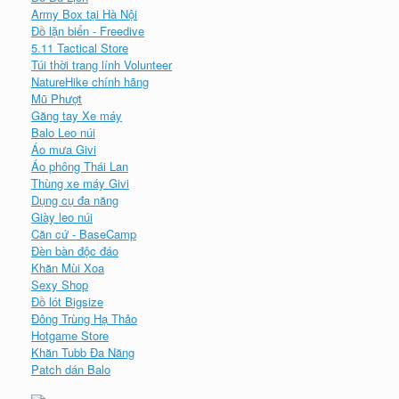
Army Box tại Hà Nội
Đồ lặn biển - Freedive
5.11 Tactical Store
Túi thời trang lính Volunteer
NatureHike chính hãng
Mũ Phượt
Găng tay Xe máy
Balo Leo núi
Áo mưa Givi
Áo phông Thái Lan
Thùng xe máy Givi
Dụng cụ đa năng
Giày leo núi
Căn cứ - BaseCamp
Đèn bàn độc đáo
Khăn Mùi Xoa
Sexy Shop
Đồ lót Bigsize
Đông Trùng Hạ Thảo
Hotgame Store
Khăn Tubb Đa Năng
Patch dán Balo