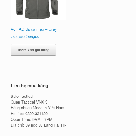
Áo TAD da cá mập – Gray
Giá
Giá
₫
600,000
₫
550,000
gốc
hiện
là:
tại
Thêm vào giỏ hàng
₫600,000.
là:
₫550,000.
Liên hệ mua hàng
Balo Tactical
Quần Tactical VNXK
Hàng chuẩn Made in Việt Nam
Hotline: 0829.331122
Open Time: 9AM - 7PM
Địa chỉ: 39 ngõ 87 Láng Hạ, HN