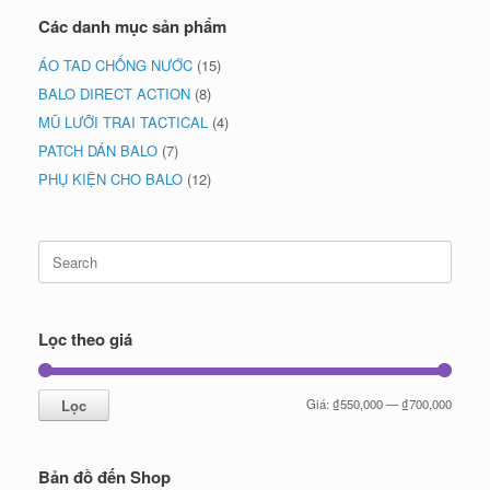
Các danh mục sản phẩm
ÁO TAD CHỐNG NƯỚC
(15)
BALO DIRECT ACTION
(8)
MŨ LƯỠI TRAI TACTICAL
(4)
PATCH DÁN BALO
(7)
PHỤ KIỆN CHO BALO
(12)
Search
for:
Lọc theo giá
Giá
Giá
Lọc
Giá:
₫550,000
—
₫700,000
tối
tối
thiểu
đa
Bản đồ đến Shop