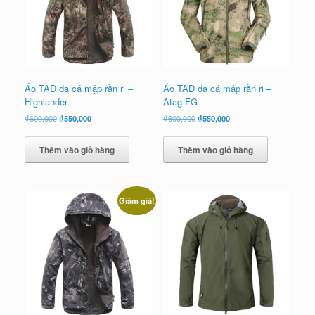
Áo TAD da cá mập rằn ri –
Áo TAD da cá mập rằn ri –
Highlander
Atag FG
Giá
Giá
Giá
Giá
₫
600,000
₫
550,000
₫
600,000
₫
550,000
gốc
hiện
gốc
hiện
là:
tại
là:
tại
Thêm vào giỏ hàng
Thêm vào giỏ hàng
₫600,000.
là:
₫600,000.
là:
₫550,000.
₫550,000.
Giảm giá!