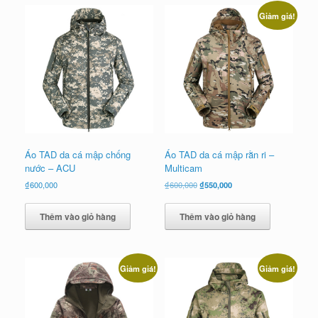
xếp
Giảm giá!
theo
mới
nhất
Áo TAD da cá mập chống
Áo TAD da cá mập rằn ri –
nước – ACU
Multicam
Giá
Giá
₫
600,000
₫
600,000
₫
550,000
gốc
hiện
là:
tại
Thêm vào giỏ hàng
Thêm vào giỏ hàng
₫600,000.
là:
₫550,000.
Giảm giá!
Giảm giá!