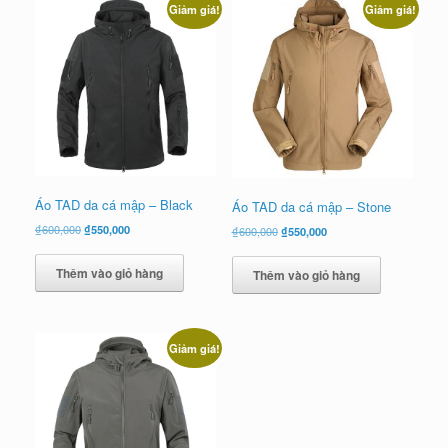
Giảm giá!
Giảm giá!
Áo TAD da cá mập – Black
Áo TAD da cá mập – Stone
Giá
Giá
₫
600,000
₫
550,000
Giá
Giá
₫
600,000
₫
550,000
gốc
hiện
gốc
hiện
là:
tại
là:
tại
Thêm vào giỏ hàng
Thêm vào giỏ hàng
₫600,000.
là:
₫600,000.
là:
₫550,000.
₫550,000.
Giảm giá!