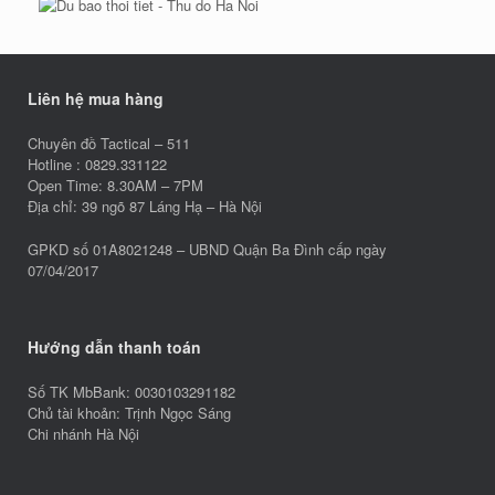
Liên hệ mua hàng
Chuyên đồ Tactical – 511
Hotline : 0829.331122
Open Time: 8.30AM – 7PM
Địa chỉ: 39 ngõ 87 Láng Hạ – Hà Nội
GPKD số 01A8021248 – UBND Quận Ba Đình cấp ngày
07/04/2017
Hướng dẫn thanh toán
Số TK MbBank: 0030103291182
Chủ tài khoản: Trịnh Ngọc Sáng
Chi nhánh Hà Nội