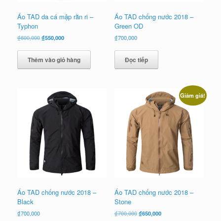
Áo TAD da cá mập rằn ri –
Áo TAD chống nước 2018 –
Typhon
Green OD
Giá
Giá
₫
600,000
₫
550,000
₫
700,000
gốc
hiện
là:
tại
Thêm vào giỏ hàng
Đọc tiếp
₫600,000.
là:
₫550,000.
Giảm giá!
Áo TAD chống nước 2018 –
Áo TAD chống nước 2018 –
Black
Stone
Giá
Giá
₫
700,000
₫
700,000
₫
650,000
gốc
hiện