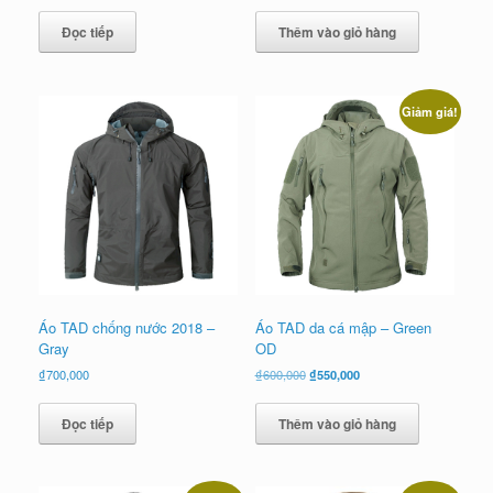
là:
tại
Đọc tiếp
Thêm vào giỏ hàng
₫700,000.
là:
₫650,000.
Giảm giá!
Áo TAD chống nước 2018 –
Áo TAD da cá mập – Green
Gray
OD
Giá
Giá
₫
700,000
₫
600,000
₫
550,000
gốc
hiện
là:
tại
Đọc tiếp
Thêm vào giỏ hàng
₫600,000.
là:
₫550,000.