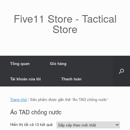
Skip
to
content
Five11 Store - Tactical
Store
Tổng quan
Giỏ hàng
Tài khoản của tôi
Thanh toán
Trang chủ
/ Sản phẩm được gắn thẻ “Áo TAD chống nước”
Áo TAD chống nước
Đã
Hiển thị tất cả 13 kết quả
sắp