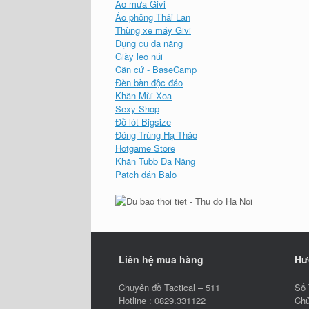
Áo mưa Givi
Áo phông Thái Lan
Thùng xe máy Givi
Dụng cụ đa năng
Giày leo núi
Căn cứ - BaseCamp
Đèn bàn độc đáo
Khăn Mùi Xoa
Sexy Shop
Đồ lót Bigsize
Đông Trùng Hạ Thảo
Hotgame Store
Khăn Tubb Đa Năng
Patch dán Balo
Liên hệ mua hàng
Hư
Chuyên đồ Tactical – 511
Số 
Hotline : 0829.331122
Chủ