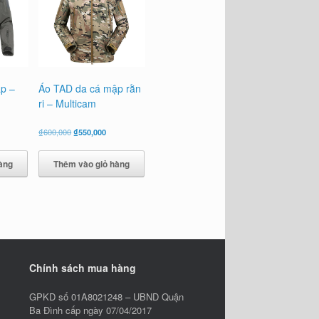
p –
Áo TAD da cá mập rằn
ri – Multicam
á
Giá
Giá
₫
600,000
₫
550,000
n
gốc
hiện
là:
tại
àng
Thêm vào giỏ hàng
₫600,000.
là:
50,000.
₫550,000.
Chính sách mua hàng
GPKD số 01A8021248 – UBND Quận
Ba Đình cấp ngày 07/04/2017