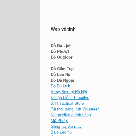
Web vệ tinh
Đồ Du Lịch
Đồ Phượt
Đồ Outdoor
Đồ Cắm Trại
Đồ Leo Núi
Đồ Dã Ngoại
Đồ Du Lịch
Army Box tại Hà Nội
Đồ lặn biển - Freedive
5.11 Tactical Store
Túi thời trang lính Volunteer
NatureHike chính hãng
Mũ Phượt
Găng tay Xe máy
Balo Leo núi