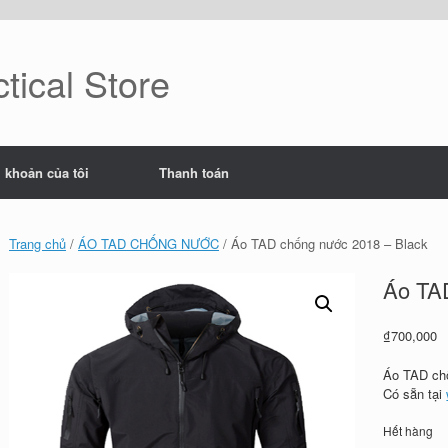
tical Store
i khoản của tôi
Thanh toán
Trang chủ
/
ÁO TAD CHỐNG NƯỚC
/ Áo TAD chống nước 2018 – Black
Áo TA
₫
700,000
Áo TAD ch
Có sẵn tại
Hết hàng