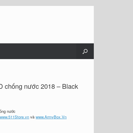
D chống nước 2018 – Black
ống nước
www.511Store.vn
và
www.ArmyBox.Vn