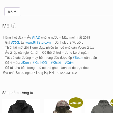
Mô tả
Mô tả
Hàng Hot đây – Áo
#
TAD
chống nước – Mẫu mới nhất 2018
– Giá
#
750k
tại
www.511Store.vn
– Đủ 4 size S/M/L/XL
– Thiết kế mới 2018 cực đẹp, nhiều túi, có chỗ dán Vecro 2 tay
– Áo 2 lớp cản gió rất tốt – Có thể đi trời mưa to ko bị ngấm
– Tất cả các đường may bên trong đều được ép
#
Seam
cẩn thận
– Có 4 màu:
#
Đen
+
#
XanhOD
+
#
Khaki
+
#
Xám
– Có túi phụ bên trong, mũ có thể gấp thành cổ áo cực đẹp
Địa chỉ: Số 39 ngõ 87 Láng Hạ HN – 01299331122
Sản phẩm tương tự
Giảm giá!
G