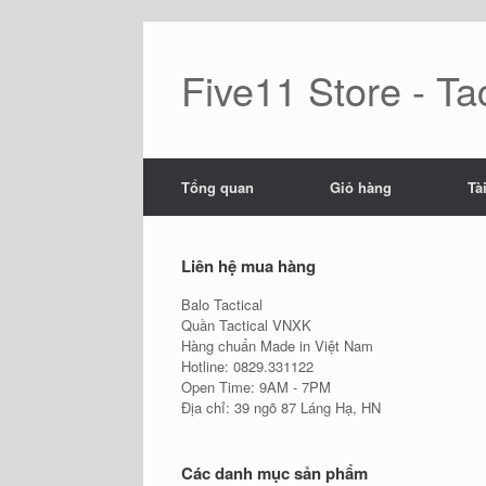
Skip
to
content
Five11 Store - Tac
Tổng quan
Giỏ hàng
Tà
Liên hệ mua hàng
Balo Tactical
Quần Tactical VNXK
Hàng chuẩn Made in Việt Nam
Hotline: 0829.331122
Open Time: 9AM - 7PM
Địa chỉ: 39 ngõ 87 Láng Hạ, HN
Các danh mục sản phẩm