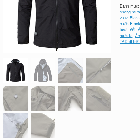
Danh mục
chống mư
2018 Blac
nước Blac
tuyệt đối
,
mưa to
,
Áo
TAD đi trờ