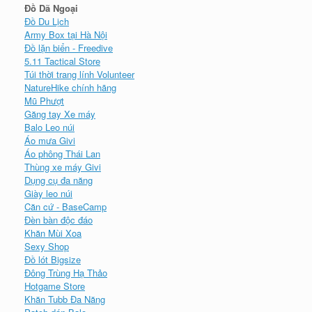
Đồ Dã Ngoại
Đồ Du Lịch
Army Box tại Hà Nội
Đồ lặn biển - Freedive
5.11 Tactical Store
Túi thời trang lính Volunteer
NatureHike chính hãng
Mũ Phượt
Găng tay Xe máy
Balo Leo núi
Áo mưa Givi
Áo phông Thái Lan
Thùng xe máy Givi
Dụng cụ đa năng
Giày leo núi
Căn cứ - BaseCamp
Đèn bàn độc đáo
Khăn Mùi Xoa
Sexy Shop
Đồ lót Bigsize
Đông Trùng Hạ Thảo
Hotgame Store
Khăn Tubb Đa Năng