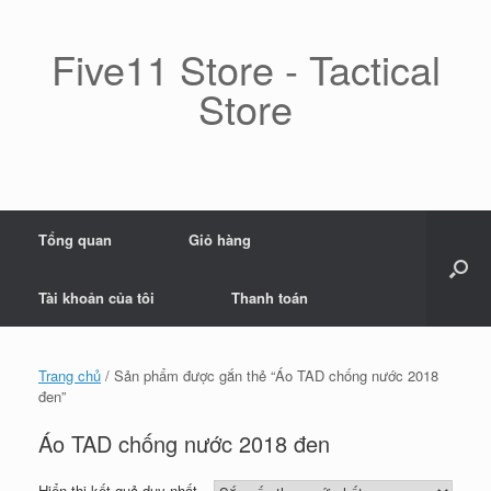
Skip
to
content
Five11 Store - Tactical
Store
Tổng quan
Giỏ hàng
Tài khoản của tôi
Thanh toán
Trang chủ
/ Sản phẩm được gắn thẻ “Áo TAD chống nước 2018
đen”
Áo TAD chống nước 2018 đen
Hiển thị kết quả duy nhất