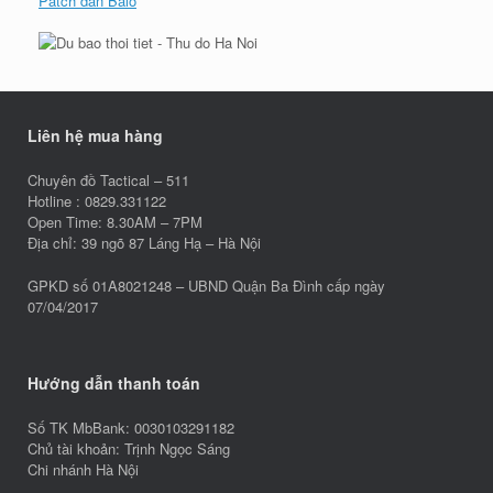
Patch dán Balo
Liên hệ mua hàng
Chuyên đồ Tactical – 511
Hotline : 0829.331122
Open Time: 8.30AM – 7PM
Địa chỉ: 39 ngõ 87 Láng Hạ – Hà Nội
GPKD số 01A8021248 – UBND Quận Ba Đình cấp ngày
07/04/2017
Hướng dẫn thanh toán
Số TK MbBank: 0030103291182
Chủ tài khoản: Trịnh Ngọc Sáng
Chi nhánh Hà Nội