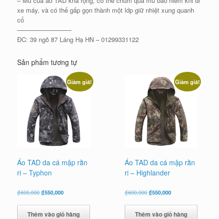
– Mũ của áo TAD khá rộng, có thể chùm qua mũ bảo hiểm khi đi
xe máy, và có thể gấp gọn thành một lớp giữ nhiệt xung quanh
cổ
————————–
ĐC: 39 ngõ 87 Láng Hạ HN – 01299331122
Sản phẩm tương tự
Giảm giá!
Giảm giá!
Áo TAD da cá mập rằn
Áo TAD da cá mập rằn
ri – Typhon
ri – Highlander
Giá
Giá
Giá
Giá
₫
600,000
₫
550,000
₫
600,000
₫
550,000
gốc
hiện
gốc
hiện
là:
tại
là:
tại
Thêm vào giỏ hàng
Thêm vào giỏ hàng
₫600,000.
là:
₫600,000.
là: