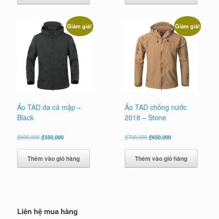
₫550,000.
₫550,000.
Giảm giá!
Giảm giá!
Áo TAD da cá mập –
Áo TAD chống nước
Black
2018 – Stone
Giá
Giá
Giá
Giá
₫
600,000
₫
550,000
₫
700,000
₫
650,000
gốc
hiện
gốc
hiện
là:
tại
là:
tại
Thêm vào giỏ hàng
Thêm vào giỏ hàng
₫600,000.
là:
₫700,000.
là:
₫550,000.
₫650,000.
Liên hệ mua hàng