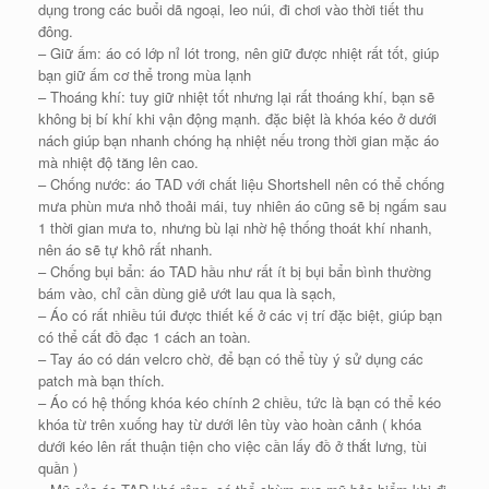
dụng trong các buổi dã ngoại, leo núi, đi chơi vào thời tiết thu
đông.
– Giữ ấm: áo có lớp nỉ lót trong, nên giữ được nhiệt rất tốt, giúp
bạn giữ ấm cơ thể trong mùa lạnh
– Thoáng khí: tuy giữ nhiệt tốt nhưng lại rất thoáng khí, bạn sẽ
không bị bí khí khi vận động mạnh. đặc biệt là khóa kéo ở dưới
nách giúp bạn nhanh chóng hạ nhiệt nếu trong thời gian mặc áo
mà nhiệt độ tăng lên cao.
– Chống nước: áo TAD với chất liệu Shortshell nên có thể chống
mưa phùn mưa nhỏ thoải mái, tuy nhiên áo cũng sẽ bị ngấm sau
1 thời gian mưa to, nhưng bù lại nhờ hệ thống thoát khí nhanh,
nên áo sẽ tự khô rất nhanh.
– Chống bụi bẩn: áo TAD hầu như rất ít bị bụi bẩn bình thường
bám vào, chỉ cần dùng giẻ ướt lau qua là sạch,
– Áo có rất nhiều túi được thiết kế ở các vị trí đặc biệt, giúp bạn
có thể cất đồ đạc 1 cách an toàn.
– Tay áo có dán velcro chờ, để bạn có thể tùy ý sử dụng các
patch mà bạn thích.
– Áo có hệ thống khóa kéo chính 2 chiều, tức là bạn có thể kéo
khóa từ trên xuống hay từ dưới lên tùy vào hoàn cảnh ( khóa
dưới kéo lên rất thuận tiện cho việc cần lấy đồ ở thắt lưng, tùi
quần )