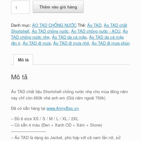
Áo
Thêm vào giỏ hàng
TAD
da
cá
Danh mục:
ÁO TAD CHỐNG NƯỚC
Thẻ:
Áo TAD
,
Áo TAD chất
mập
Shortshell
,
Áo TAD chống nước
,
Áo TAD chống nước - ACU
,
Áo
chống
TAD chống nước nhẹ
,
Áo TAD da cá mập
,
Áo TAD da cá mập
nước
rằn ri
,
Áo TAD đi mưa
,
Áo TAD đi mưa nhỏ
,
Áo TAD đi mưa phùn
-
ACU
số
Mô tả
lượng
Mô tả
Áo TAD chất liệu Shortshell chống nước nhẹ cho mùa đông năm
nay chỉ còn 650k nhé anh em (Giá năm ngoái 750k)
Đã có sẵn hàng tại
www.ArmyBox.vn
– Đủ 6 size XS / S / M / L / XL / 2XL
– Có sẵn 4 màu (Đen + Xanh OD + Xám + Stone)
————————–
– Áo TAD là dạng áo Jacket, phù hợp với cả nam lẫn nữ, sử