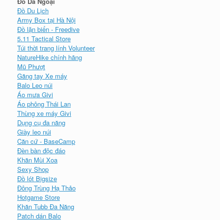
Đồ Dã Ngoại
Đồ Du Lịch
Army Box tại Hà Nội
Đồ lặn biển - Freedive
5.11 Tactical Store
Túi thời trang lính Volunteer
NatureHike chính hãng
Mũ Phượt
Găng tay Xe máy
Balo Leo núi
Áo mưa Givi
Áo phông Thái Lan
Thùng xe máy Givi
Dụng cụ đa năng
Giày leo núi
Căn cứ - BaseCamp
Đèn bàn độc đáo
Khăn Mùi Xoa
Sexy Shop
Đồ lót Bigsize
Đông Trùng Hạ Thảo
Hotgame Store
Khăn Tubb Đa Năng
Patch dán Balo