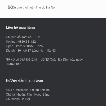
Liên hệ mua hàng
Chuyên đồ Tactical – 511
Hotline : 0829.331122
Open Time: 8.30AM – 7PM
Địa chỉ: 39 ngõ 87 Láng Hạ – Hà Nội
GPKD số 01A8021248 – UBND Quận Ba Đình cấp ngày
07/04/2017
Hướng dẫn thanh toán
Số TK MbBank: 0030103291182
Chủ tài khoản: Trịnh Ngọc Sáng
Chi nhánh Hà Nội