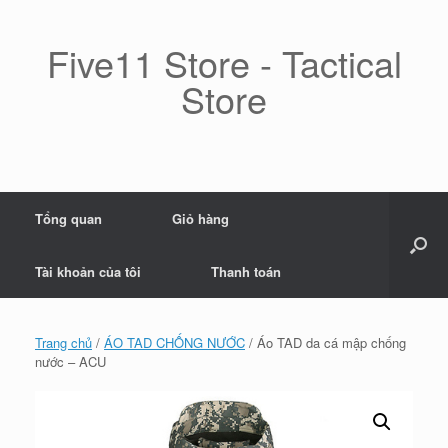
Skip
to
content
Five11 Store - Tactical
Store
Tổng quan
Giỏ hàng
Tài khoản của tôi
Thanh toán
Trang chủ
/
ÁO TAD CHỐNG NƯỚC
/ Áo TAD da cá mập chống
nước – ACU