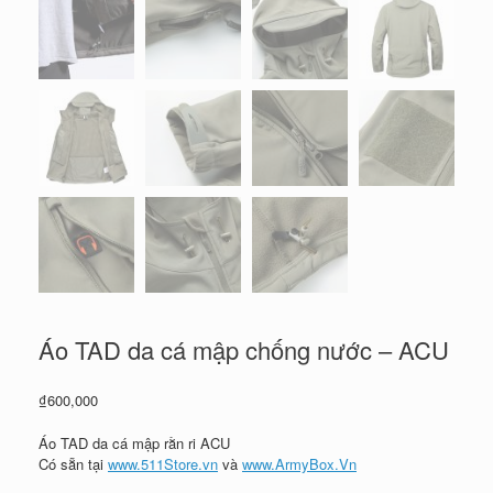
Áo TAD da cá mập chống nước – ACU
₫
600,000
Áo TAD da cá mập rằn ri ACU
Có sẵn tại
www.511Store.vn
và
www.ArmyBox.Vn