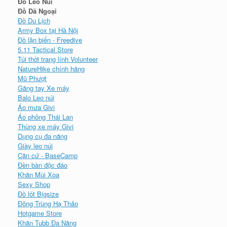
Đồ Leo Núi
Đồ Dã Ngoại
Đồ Du Lịch
Army Box tại Hà Nội
Đồ lặn biển - Freedive
5.11 Tactical Store
Túi thời trang lính Volunteer
NatureHike chính hãng
Mũ Phượt
Găng tay Xe máy
Balo Leo núi
Áo mưa Givi
Áo phông Thái Lan
Thùng xe máy Givi
Dụng cụ đa năng
Giày leo núi
Căn cứ - BaseCamp
Đèn bàn độc đáo
Khăn Mùi Xoa
Sexy Shop
Đồ lót Bigsize
Đông Trùng Hạ Thảo
Hotgame Store
Khăn Tubb Đa Năng