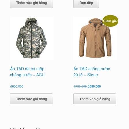
Thêm vào giỏ hàng
Đọc tiếp
₫600,000.
là:
₫550,000.
Giảm giá!
Áo TAD da cá mập
Áo TAD chống nước
chống nước – ACU
2018 – Stone
Giá
Giá
₫
600,000
₫
700,000
₫
650,000
gốc
hiện
là:
tại
Thêm vào giỏ hàng
Thêm vào giỏ hàng
₫700,000.
là:
₫650,000.