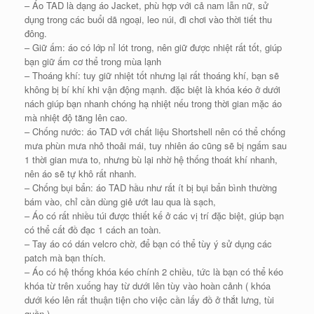
– Áo TAD là dạng áo Jacket, phù hợp với cả nam lẫn nữ, sử
dụng trong các buổi dã ngoại, leo núi, đi chơi vào thời tiết thu
đông.
– Giữ ấm: áo có lớp nỉ lót trong, nên giữ được nhiệt rất tốt, giúp
bạn giữ ấm cơ thể trong mùa lạnh
– Thoáng khí: tuy giữ nhiệt tốt nhưng lại rất thoáng khí, bạn sẽ
không bị bí khí khi vận động mạnh. đặc biệt là khóa kéo ở dưới
nách giúp bạn nhanh chóng hạ nhiệt nếu trong thời gian mặc áo
mà nhiệt độ tăng lên cao.
– Chống nước: áo TAD với chất liệu Shortshell nên có thể chống
mưa phùn mưa nhỏ thoải mái, tuy nhiên áo cũng sẽ bị ngấm sau
1 thời gian mưa to, nhưng bù lại nhờ hệ thống thoát khí nhanh,
nên áo sẽ tự khô rất nhanh.
– Chống bụi bẩn: áo TAD hầu như rất ít bị bụi bẩn bình thường
bám vào, chỉ cần dùng giẻ ướt lau qua là sạch,
– Áo có rất nhiều túi được thiết kế ở các vị trí đặc biệt, giúp bạn
có thể cất đồ đạc 1 cách an toàn.
– Tay áo có dán velcro chờ, để bạn có thể tùy ý sử dụng các
patch mà bạn thích.
– Áo có hệ thống khóa kéo chính 2 chiều, tức là bạn có thể kéo
khóa từ trên xuống hay từ dưới lên tùy vào hoàn cảnh ( khóa
dưới kéo lên rất thuận tiện cho việc cần lấy đồ ở thắt lưng, tùi
quần )