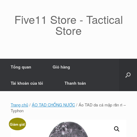
Skip
to
content
Five11 Store - Tactical
Store
Tổng quan
Giỏ hàng
Tài khoản của tôi
Thanh toán
Trang chủ
/
ÁO TAD CHỐNG NƯỚC
/ Áo TAD da cá mập rằn ri –
Typhon
Giảm giá!