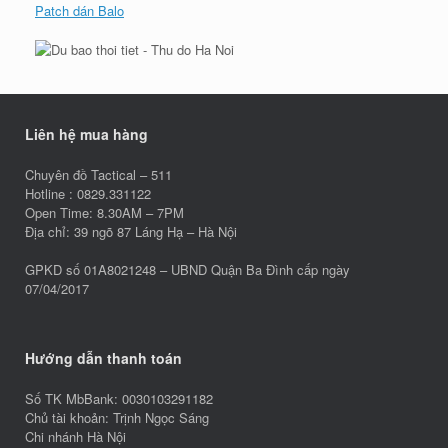
Patch dán Balo
Liên hệ mua hàng
Chuyên đồ Tactical – 511
Hotline : 0829.331122
Open Time: 8.30AM – 7PM
Địa chỉ: 39 ngõ 87 Láng Hạ – Hà Nội
GPKD số 01A8021248 – UBND Quận Ba Đình cấp ngày
07/04/2017
Hướng dẫn thanh toán
Số TK MbBank: 0030103291182
Chủ tài khoản: Trịnh Ngọc Sáng
Chi nhánh Hà Nội