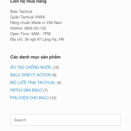
Liên hệ mua hàng
Balo Tactical
Quần Tactical VNXK
Hàng chuẩn Made in Việt Nam
Hotline: 0829.331122
Open Time: 9AM - 7PM
Địa chỉ: 39 ngõ 87 Láng Hạ, HN
Các danh mục sản phẩm
ÁO TAD CHỐNG NƯỚC
(15)
BALO DIRECT ACTION
(8)
MŨ LƯỠI TRAI TACTICAL
(4)
PATCH DÁN BALO
(7)
PHỤ KIỆN CHO BALO
(12)
Search
for: