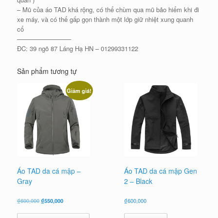
– Mũ của áo TAD khá rộng, có thể chùm qua mũ bảo hiểm khi đi
xe máy, và có thể gấp gọn thành một lớp giữ nhiệt xung quanh
cổ
————————–
ĐC: 39 ngõ 87 Láng Hạ HN – 01299331122
Sản phẩm tương tự
Giảm giá!
Áo TAD da cá mập –
Áo TAD da cá mập Gen
Gray
2 – Black
Giá
Giá
₫
600,000
₫
550,000
₫
600,000
gốc
hiện
là:
tại