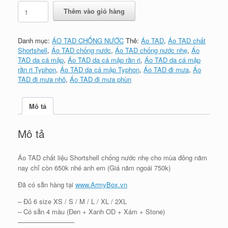
Áo
Thêm vào giỏ hàng
TAD
da
cá
Danh mục:
ÁO TAD CHỐNG NƯỚC
Thẻ:
Áo TAD
,
Áo TAD chất
mập
Shortshell
,
Áo TAD chống nước
,
Áo TAD chống nước nhẹ
,
Áo
rằn
TAD da cá mập
,
Áo TAD da cá mập rằn ri
,
Áo TAD da cá mập
ri
rằn ri Typhon
,
Áo TAD da cá mập Typhon
,
Áo TAD đi mưa
,
Áo
-
TAD đi mưa nhỏ
,
Áo TAD đi mưa phùn
Typhon
số
lượng
Mô tả
Mô tả
Áo TAD chất liệu Shortshell chống nước nhẹ cho mùa đông năm
nay chỉ còn 650k nhé anh em (Giá năm ngoái 750k)
Đã có sẵn hàng tại
www.ArmyBox.vn
– Đủ 6 size XS / S / M / L / XL / 2XL
– Có sẵn 4 màu (Đen + Xanh OD + Xám + Stone)
————————–