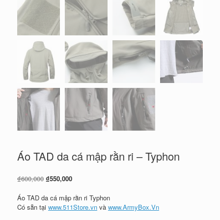
Áo TAD da cá mập rằn ri – Typhon
Giá
Giá
₫
600,000
₫
550,000
gốc
hiện
là:
tại
Áo TAD da cá mập rằn ri Typhon
₫600,000.
là:
Có sẵn tại
www.511Store.vn
và
www.ArmyBox.Vn
₫550,000.