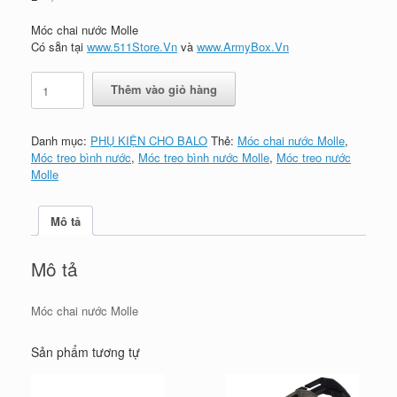
Móc chai nước Molle
Có sẵn tại
www.511Store.Vn
và
www.ArmyBox.Vn
Quickdraw
Thêm vào giỏ hàng
Carabiner
Water
Bottle
Danh mục:
PHỤ KIỆN CHO BALO
Thẻ:
Móc chai nước Molle
,
-
Móc treo bình nước
,
Móc treo bình nước Molle
,
Móc treo nước
Móc
Molle
chai
nước
Molle
Mô tả
số
lượng
Mô tả
Móc chai nước Molle
Sản phẩm tương tự