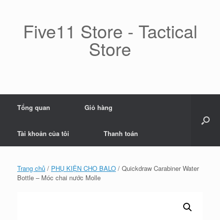
Skip
to
content
Five11 Store - Tactical
Store
Tổng quan
Giỏ hàng
Tài khoản của tôi
Thanh toán
Trang chủ
/
PHỤ KIỆN CHO BALO
/ Quickdraw Carabiner Water
Bottle – Móc chai nước Molle