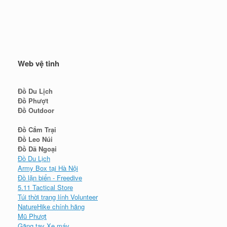
Web vệ tinh
Đồ Du Lịch
Đồ Phượt
Đồ Outdoor
Đồ Cắm Trại
Đồ Leo Núi
Đồ Dã Ngoại
Đồ Du Lịch
Army Box tại Hà Nội
Đồ lặn biển - Freedive
5.11 Tactical Store
Túi thời trang lính Volunteer
NatureHike chính hãng
Mũ Phượt
Găng tay Xe máy