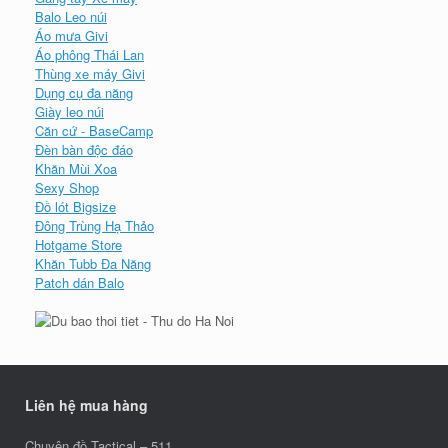
Balo Leo núi
Áo mưa Givi
Áo phông Thái Lan
Thùng xe máy Givi
Dụng cụ đa năng
Giày leo núi
Căn cứ - BaseCamp
Đèn bàn độc đáo
Khăn Mùi Xoa
Sexy Shop
Đồ lót Bigsize
Đông Trùng Hạ Thảo
Hotgame Store
Khăn Tubb Đa Năng
Patch dán Balo
Liên hệ mua hàng
Chuyên đồ Tactical – 511