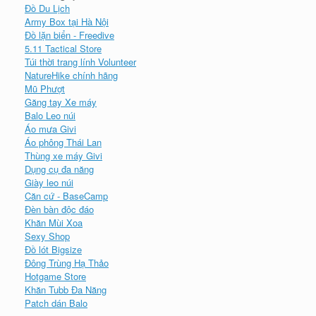
Đồ Du Lịch
Army Box tại Hà Nội
Đồ lặn biển - Freedive
5.11 Tactical Store
Túi thời trang lính Volunteer
NatureHike chính hãng
Mũ Phượt
Găng tay Xe máy
Balo Leo núi
Áo mưa Givi
Áo phông Thái Lan
Thùng xe máy Givi
Dụng cụ đa năng
Giày leo núi
Căn cứ - BaseCamp
Đèn bàn độc đáo
Khăn Mùi Xoa
Sexy Shop
Đồ lót Bigsize
Đông Trùng Hạ Thảo
Hotgame Store
Khăn Tubb Đa Năng
Patch dán Balo