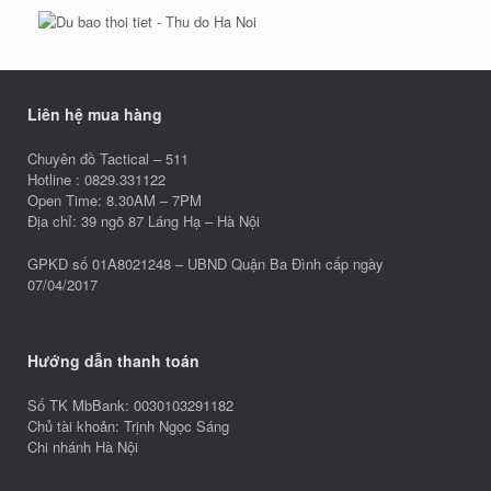
Liên hệ mua hàng
Chuyên đồ Tactical – 511
Hotline : 0829.331122
Open Time: 8.30AM – 7PM
Địa chỉ: 39 ngõ 87 Láng Hạ – Hà Nội
GPKD số 01A8021248 – UBND Quận Ba Đình cấp ngày
07/04/2017
Hướng dẫn thanh toán
Số TK MbBank: 0030103291182
Chủ tài khoản: Trịnh Ngọc Sáng
Chi nhánh Hà Nội