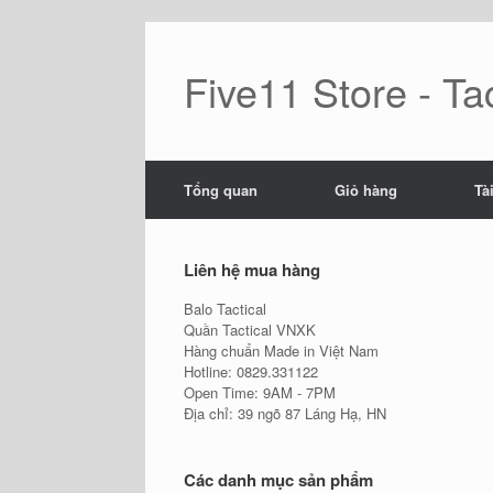
Skip
to
content
Five11 Store - Tac
Tổng quan
Giỏ hàng
Tà
Liên hệ mua hàng
Balo Tactical
Quần Tactical VNXK
Hàng chuẩn Made in Việt Nam
Hotline: 0829.331122
Open Time: 9AM - 7PM
Địa chỉ: 39 ngõ 87 Láng Hạ, HN
Các danh mục sản phẩm