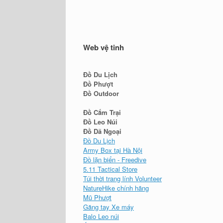
Web vệ tinh
Đồ Du Lịch
Đồ Phượt
Đồ Outdoor
Đồ Cắm Trại
Đồ Leo Núi
Đồ Dã Ngoại
Đồ Du Lịch
Army Box tại Hà Nội
Đồ lặn biển - Freedive
5.11 Tactical Store
Túi thời trang lính Volunteer
NatureHike chính hãng
Mũ Phượt
Găng tay Xe máy
Balo Leo núi