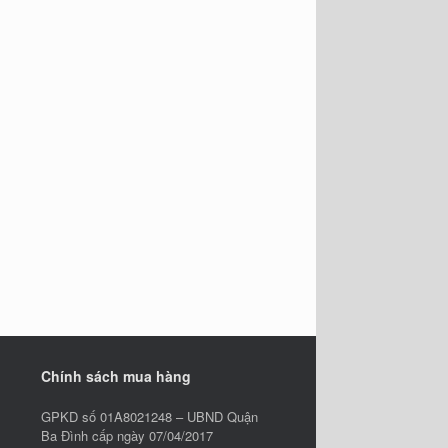
Chính sách mua hàng
GPKD số 01A8021248 – UBND Quận
Ba Đình cấp ngày 07/04/2017