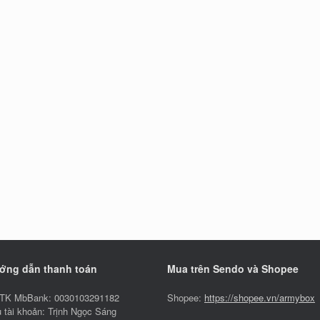
ớng dẫn thanh toán
Mua trên Sendo và Shopee
TK MbBank: 0030103291182
Shopee:
https://shopee.vn/armybox
 tài khoản: Trịnh Ngọc Sáng