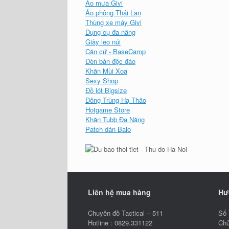
Áo mưa Givi
Áo phông Thái Lan
Thùng xe máy Givi
Dụng cụ đa năng
Giày leo núi
Căn cứ - BaseCamp
Đèn bàn độc đáo
Khăn Mùi Xoa
Sexy Shop
Đồ lót Bigsize
Đông Trùng Hạ Thảo
Hotgame Store
Khăn Tubb Đa Năng
Patch dán Balo
Liên hệ mua hàng
Hư
Chuyên đồ Tactical – 511
Số 
Hotline : 0829.331122
Chủ