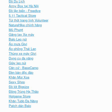
Đồ Du Lịch
Army Box tại Hà Nội
Đồ lặn biển - Freedive
5.11 Tactical Store
Túi thời trang lính Volunteer
NatureHike chính hãng
Mũ Phượt
Găng tay Xe máy
Balo Leo núi
Áo mưa Givi
Áo phông Thái Lan
Thùng xe máy Givi
Dụng cụ đa năng
Giày leo núi
Căn cứ - BaseCamp
Đèn bàn độc đáo
Khăn Mùi Xoa
Sexy Shop
Đồ lót Bigsize
Đông Trùng Hạ Thảo
Hotgame Store
Khăn Tubb Đa Năng
Patch dán Balo