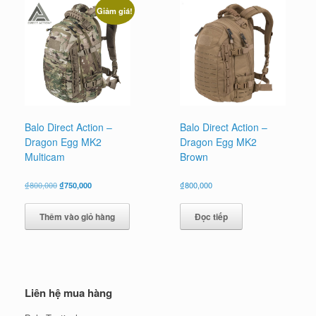
Giảm giá!
Balo Direct Action –
Balo Direct Action –
Dragon Egg MK2
Dragon Egg MK2
Multicam
Brown
Giá
Giá
₫
800,000
₫
750,000
₫
800,000
gốc
hiện
là:
tại
Thêm vào giỏ hàng
Đọc tiếp
₫800,000.
là:
₫750,000.
Liên hệ mua hàng