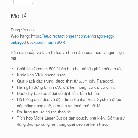
Mô tả
Dung tích 30L
Web hãng:
https://eu.directactiongear.com/en/dragon-egg-
enlarged-backpackr.html#SGR
Bản nâng cấp về kích thước và tính năng của mẫu Dragon Egg
25L
Chất liệu Cordura 500D bền bỉ, nhẹ, có lớp phủ chống nước.
Khóa kéo YKK chống nước.
Quai xách đặc trưng, được thắt từ 5.5m dây Paracord.
Hai ngăn đựng bình nước ở 2 bên hông, có đai cố định.
Dưới đáy balo có 2 đai cố định lều, tấm lót lều.
Hệ thống quai đeo và đệm lưng Conbat Vent System được
cấp bằng sáng chế, cực êm và thoát mồ hôi tốt.
Đai lưng trợ lực có thể tháo rời.
Tích hợp Molle Laser Cut để gắn pouch, phụ kiện. Có thể sử
dụng độc lập cùng hệ thống quai đeo vai kèm theo.