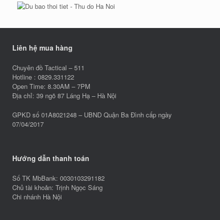
Liên hệ mua hàng
Chuyên đồ Tactical – 511
Hotline : 0829.331122
Open Time: 8.30AM – 7PM
Địa chỉ: 39 ngõ 87 Láng Hạ – Hà Nội
GPKD số 01A8021248 – UBND Quận Ba Đình cấp ngày
07/04/2017
Hướng dẫn thanh toán
Số TK MbBank: 0030103291182
Chủ tài khoản: Trịnh Ngọc Sáng
Chi nhánh Hà Nội