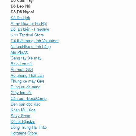
Đồ Cắm Trại
Đồ Leo Núi
Đồ Dã Ngoại
Đồ Du Lịch
Army Box tại Hà Nội
Đồ lặn biển - Freedive
5.11 Tactical Store
Túi thời trang lính Volunteer
NatureHike chính hãng
Mũ Phượt
Găng tay Xe máy
Balo Leo núi
Áo mưa Givi
Áo phông Thái Lan
Thùng xe máy Givi
Dụng cụ đa năng
Giày leo núi
Căn cứ - BaseCamp
Đèn bàn độc đáo
Khăn Mùi Xoa
Sexy Shop
Đồ lót Bigsize
Đông Trùng Hạ Thảo
Hotgame Store