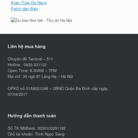
Khăn Tubb Đa Năng
Patch dán Balo
Liên hệ mua hàng
Chuyên đồ Tactical – 511
Hotline : 0829.331122
Open Time: 8.30AM – 7PM
Địa chỉ: 39 ngõ 87 Láng Hạ – Hà Nội
GPKD số 01A8021248 – UBND Quận Ba Đình cấp ngày
07/04/2017
Hướng dẫn thanh toán
Số TK MbBank: 0030103291182
Chủ tài khoản: Trịnh Ngọc Sáng