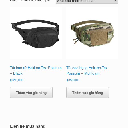
sắp
xếp
theo
mới
nhất
Túi bao tử Helikon-Tex Possum
Túi đeo bụng Helikon-Tex
– Black
Possum – Multicam
₫
350,000
₫
350,000
Thêm vào giỏ hàng
Thêm vào giỏ hàng
Liên hệ mua hàng