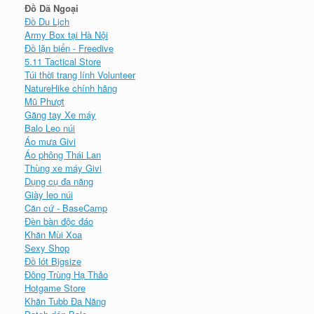
Đồ Dã Ngoại
Đồ Du Lịch
Army Box tại Hà Nội
Đồ lặn biển - Freedive
5.11 Tactical Store
Túi thời trang lính Volunteer
NatureHike chính hãng
Mũ Phượt
Găng tay Xe máy
Balo Leo núi
Áo mưa Givi
Áo phông Thái Lan
Thùng xe máy Givi
Dụng cụ đa năng
Giày leo núi
Căn cứ - BaseCamp
Đèn bàn độc đáo
Khăn Mùi Xoa
Sexy Shop
Đồ lót Bigsize
Đông Trùng Hạ Thảo
Hotgame Store
Khăn Tubb Đa Năng