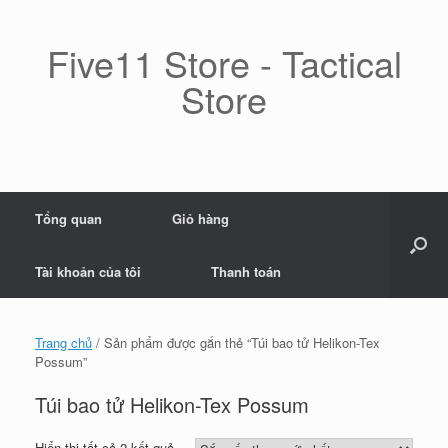
Skip
to
content
Five11 Store - Tactical
Store
Tổng quan
Giỏ hàng
Tài khoản của tôi
Thanh toán
Trang chủ
/ Sản phẩm được gắn thẻ “Túi bao tử Helikon-Tex
Possum”
Túi bao tử Helikon-Tex Possum
Đã
Hiển thị tất cả 2 kết quả