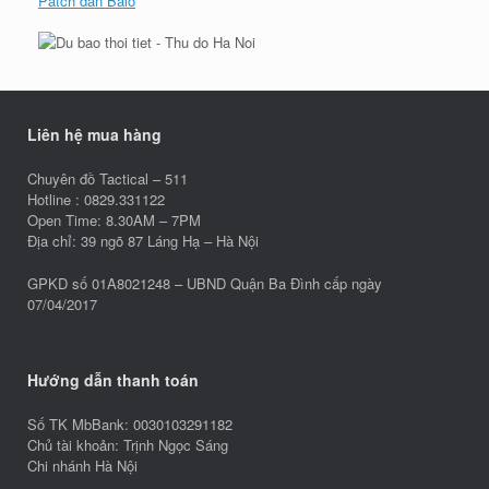
Patch dán Balo
Liên hệ mua hàng
Chuyên đồ Tactical – 511
Hotline : 0829.331122
Open Time: 8.30AM – 7PM
Địa chỉ: 39 ngõ 87 Láng Hạ – Hà Nội
GPKD số 01A8021248 – UBND Quận Ba Đình cấp ngày
07/04/2017
Hướng dẫn thanh toán
Số TK MbBank: 0030103291182
Chủ tài khoản: Trịnh Ngọc Sáng
Chi nhánh Hà Nội