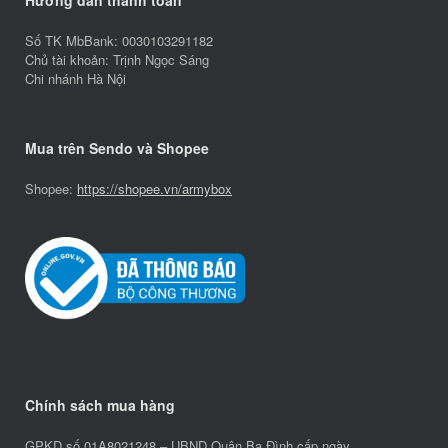
Hướng dẫn thanh toán
Số TK MbBank: 0030103291182
Chủ tài khoản: Trịnh Ngọc Sáng
Chi nhánh Hà Nội
Mua trên Sendo và Shopee
Shopee:
https://shopee.vn/armybox
Chính sách mua hàng
GPKD số 01A8021248 – UBND Quận Ba Đình cấp ngày