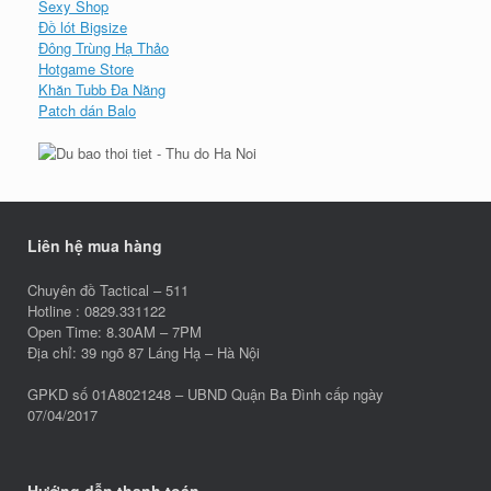
Sexy Shop
Đồ lót Bigsize
Đông Trùng Hạ Thảo
Hotgame Store
Khăn Tubb Đa Năng
Patch dán Balo
Liên hệ mua hàng
Chuyên đồ Tactical – 511
Hotline : 0829.331122
Open Time: 8.30AM – 7PM
Địa chỉ: 39 ngõ 87 Láng Hạ – Hà Nội
GPKD số 01A8021248 – UBND Quận Ba Đình cấp ngày
07/04/2017