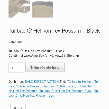
Túi bao tử Helikon-Tex Possum – Black
₫
350,000
Túi bao tử Helikon-Tex Possum – Black
Có sẵn tại www.ArmyBox.Vn và www.511Store.vn
Túi
Thêm vào giỏ hàng
bao
tử
Helikon-
Danh mục:
BALO DIRECT ACTION
Thẻ:
Túi bao tử Helikon
,
Túi
Tex
bao tử Helikon Possum
,
Túi bao tử Helikon-Tex
,
Túi bao tử
Possum
Helikon-Tex Possum
,
Túi bao tử Helikon-Tex Possum Black
,
Túi
-
bao tử Helikon-Tex Possum Đen
Black
số
lượng
Mô tả