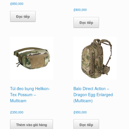
₫
850,000
₫
800,000
Đọc tiếp
Đọc tiếp
Túi đeo bụng Helikon-
Balo Direct Action –
Tex Possum –
Dragon Egg Enlarged
Multicam
(Multicam)
₫
350,000
₫
950,000
Thêm vào giỏ hàng
Đọc tiếp