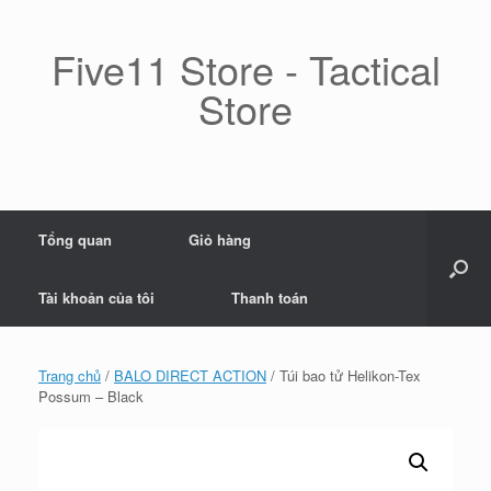
Skip
to
content
Five11 Store - Tactical
Store
Tổng quan
Giỏ hàng
Tài khoản của tôi
Thanh toán
Trang chủ
/
BALO DIRECT ACTION
/ Túi bao tử Helikon-Tex
Possum – Black