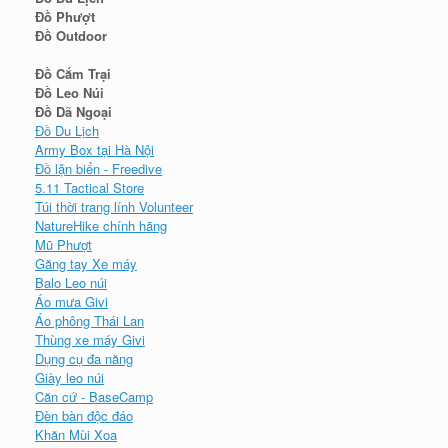
Đồ Phượt
Đồ Outdoor
Đồ Cắm Trại
Đồ Leo Núi
Đồ Dã Ngoại
Đồ Du Lịch
Army Box tại Hà Nội
Đồ lặn biển - Freedive
5.11 Tactical Store
Túi thời trang lính Volunteer
NatureHike chính hãng
Mũ Phượt
Găng tay Xe máy
Balo Leo núi
Áo mưa Givi
Áo phông Thái Lan
Thùng xe máy Givi
Dụng cụ đa năng
Giày leo núi
Căn cứ - BaseCamp
Đèn bàn độc đáo
Khăn Mùi Xoa