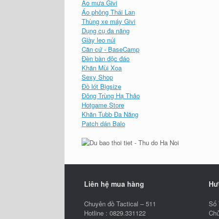
Áo mưa Givi
Áo phông Thái Lan
Thùng xe máy Givi
Dụng cụ đa năng
Giày leo núi
Căn cứ - BaseCamp
Đèn bàn độc đáo
Khăn Mùi Xoa
Sexy Shop
Đồ lót Bigsize
Đông Trùng Hạ Thảo
Hotgame Store
Khăn Tubb Đa Năng
Patch dán Balo
Liên hệ mua hàng
Hư
Chuyên đồ Tactical – 511
Số 
Hotline : 0829.331122
Chủ