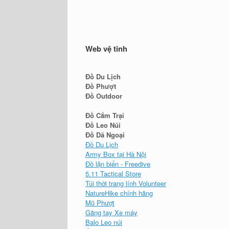
Web vệ tinh
Đồ Du Lịch
Đồ Phượt
Đồ Outdoor
Đồ Cắm Trại
Đồ Leo Núi
Đồ Dã Ngoại
Đồ Du Lịch
Army Box tại Hà Nội
Đồ lặn biển - Freedive
5.11 Tactical Store
Túi thời trang lính Volunteer
NatureHike chính hãng
Mũ Phượt
Găng tay Xe máy
Balo Leo núi