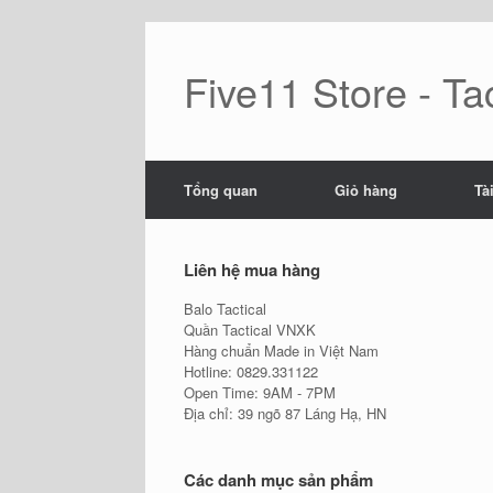
Skip
to
content
Five11 Store - Tac
Tổng quan
Giỏ hàng
Tà
Liên hệ mua hàng
Balo Tactical
Quần Tactical VNXK
Hàng chuẩn Made in Việt Nam
Hotline: 0829.331122
Open Time: 9AM - 7PM
Địa chỉ: 39 ngõ 87 Láng Hạ, HN
Các danh mục sản phẩm