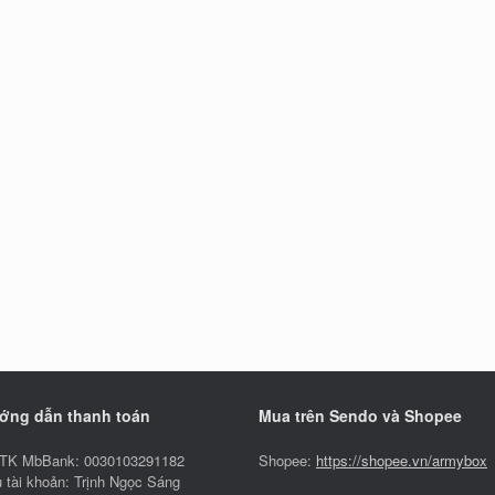
ớng dẫn thanh toán
Mua trên Sendo và Shopee
TK MbBank: 0030103291182
Shopee:
https://shopee.vn/armybox
 tài khoản: Trịnh Ngọc Sáng