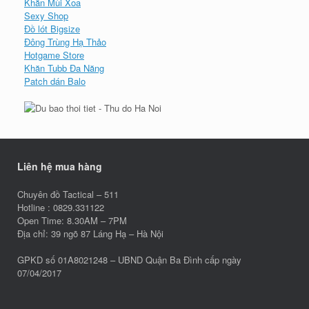
Khăn Mùi Xoa
Sexy Shop
Đồ lót Bigsize
Đông Trùng Hạ Thảo
Hotgame Store
Khăn Tubb Đa Năng
Patch dán Balo
Liên hệ mua hàng
Chuyên đồ Tactical – 511
Hotline : 0829.331122
Open Time: 8.30AM – 7PM
Địa chỉ: 39 ngõ 87 Láng Hạ – Hà Nội
GPKD số 01A8021248 – UBND Quận Ba Đình cấp ngày
07/04/2017