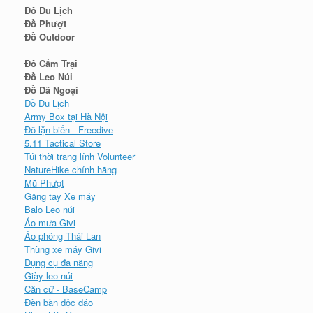
Đồ Du Lịch
Đồ Phượt
Đồ Outdoor
Đồ Cắm Trại
Đồ Leo Núi
Đồ Dã Ngoại
Đồ Du Lịch
Army Box tại Hà Nội
Đồ lặn biển - Freedive
5.11 Tactical Store
Túi thời trang lính Volunteer
NatureHike chính hãng
Mũ Phượt
Găng tay Xe máy
Balo Leo núi
Áo mưa Givi
Áo phông Thái Lan
Thùng xe máy Givi
Dụng cụ đa năng
Giày leo núi
Căn cứ - BaseCamp
Đèn bàn độc đáo