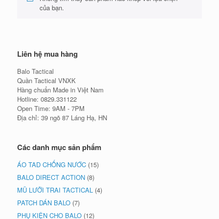
của bạn.
Liên hệ mua hàng
Balo Tactical
Quần Tactical VNXK
Hàng chuẩn Made in Việt Nam
Hotline: 0829.331122
Open Time: 9AM - 7PM
Địa chỉ: 39 ngõ 87 Láng Hạ, HN
Các danh mục sản phẩm
ÁO TAD CHỐNG NƯỚC
(15)
BALO DIRECT ACTION
(8)
MŨ LƯỠI TRAI TACTICAL
(4)
PATCH DÁN BALO
(7)
PHỤ KIỆN CHO BALO
(12)