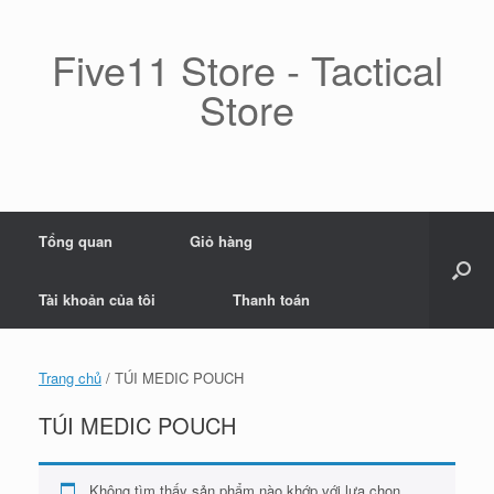
Skip
to
content
Five11 Store - Tactical
Store
Tổng quan
Giỏ hàng
Tài khoản của tôi
Thanh toán
Trang chủ
/ TÚI MEDIC POUCH
TÚI MEDIC POUCH
Không tìm thấy sản phẩm nào khớp với lựa chọn