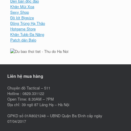
Đèn bàn độc đáo
Khăn Mùi Xoa
Sexy Shop
Đồ lót Bigsize
Đông Trùng Hạ Thảo
Hotgame Store
Khăn Tubb Đa Năng
Patch dán Balo
Liên hệ mua hàng
Chuyên đồ Tactical – 511
Hotline : 0829.331122
Open Time: 8.30AM – 7PM
Địa chỉ: 39 ngõ 87 Láng Hạ – Hà Nội
GPKD số 01A8021248 – UBND Quận Ba Đình cấp ngày
07/04/2017