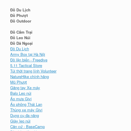
Đồ Du Lịch
Đồ Phượt
Đồ Outdoor
Đồ Cắm Trại
Đồ Leo Núi
Đồ Dã Ngoại
Đồ Du Lịch
Army Box tại Hà Nội
Đồ lặn biển - Freedive
5.11 Tactical Store
Túi thời trang lính Volunteer
NatureHike chính hãng
Mũ Phượt
Găng tay Xe máy
Balo Leo núi
Áo mưa Givi
Áo phông Thái Lan
Thùng xe máy Givi
Dụng cụ đa năng
Giày leo núi
Căn cứ - BaseCamp